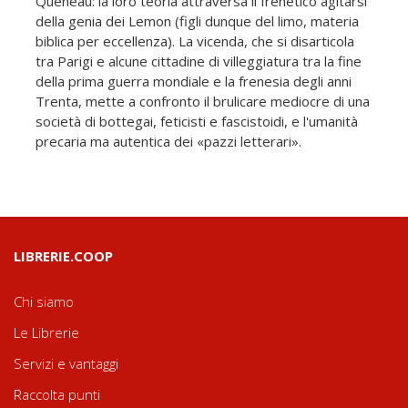
Queneau: la loro teoria attraversa il frenetico agitarsi
della genia dei Lemon (figli dunque del limo, materia
biblica per eccellenza). La vicenda, che si disarticola
tra Parigi e alcune cittadine di villeggiatura tra la fine
della prima guerra mondiale e la frenesia degli anni
Trenta, mette a confronto il brulicare mediocre di una
società di bottegai, feticisti e fascistoidi, e l'umanità
precaria ma autentica dei «pazzi letterari».
LIBRERIE.COOP
Chi siamo
Le Librerie
Servizi e vantaggi
Raccolta punti