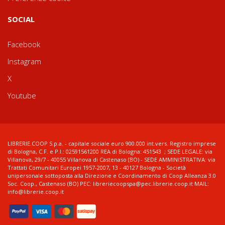
SOCIAL
Facebook
Instagram
X
Youtube
LIBRERIE.COOP S.p.a. - capitale sociale euro 900.000 int.vers. Registro imprese
di Bologna, C.F. e P.I.: 02591561200 REA di Bologna: 451543 ; SEDE LEGALE: via
Villanova, 29/7 - 40055 Villanova di Castenaso (BO) - SEDE AMMINISTRATIVA: via
Trattati Comunitari Europei 1957-2007, 13 - 40127 Bologna - Società
unipersonale sottoposta alla Direzione e Coordinamento di Coop Alleanza 3.0
Soc. Coop., Castenaso (BO) PEC: libreriecoopspa@pec.librerie.coop.it MAIL:
info@librerie.coop.it