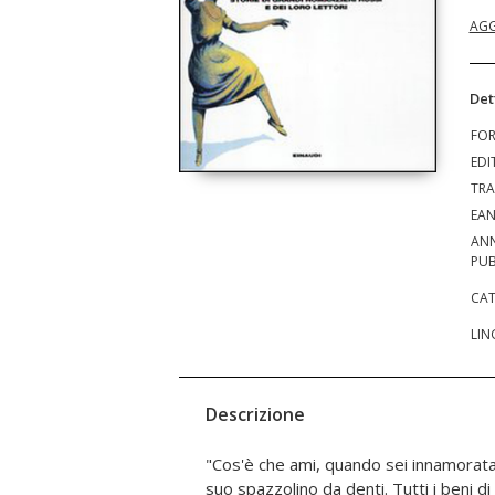
AGG
Det
FO
EDI
TRA
EA
AN
PUB
CAT
LIN
Descrizione
"Cos'è che ami, quando sei innamorata? I 
personaggio e del suo autore, tentiamo 
suo spazzolino da denti. Tutti i beni 
un'assenza, un'essenza. Esponendoc