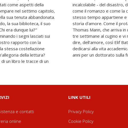
tati come aspetti della
to. Allora "I posseduti",
mpare nel settimo capitolo,
tteraria (generi a cui allo
nella sua tenuta abbandonata.
ende), è il racconto di una
do, la sua biblioteca, il suo
della "Montagna magica" di
"Chi era dunque lui?"
zero per una visita di
inando i segni lasciati sui
 sette anni a causa, si può
 nostro rapporto con la
to pensava tranne che a
la stessa costellazione
resterà a Stanford sette
allegoria della lettura?
anni per un dottorato sulla
i un libro le tracce di un
RVIZI
LINK UTILI
istenza e contatti
Privacy Policy
reria online
Cookie Policy