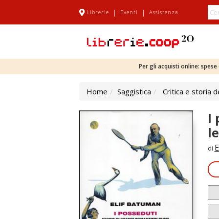
|
|
Librerie
Eventi
Assistenza
Per gli acquisti online: spes
Home
Saggistica
Critica e storia d
I
le
E
di