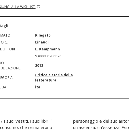
IUNGI ALLA WISHLIST
tagli
RMATO
Rilegato
TORE
Einaudi
DUTTORI
E. Kampmann
N
9788806206826
NO
2012
BLICAZIONE
Critica e storia della
EGORIA
letteratura
GUA
ita
suoi vestiti, i suoi libri, il
di ricostruire, a partire da
di consumo, che prima erano
i al rischio inevitabile,