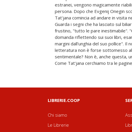
estranei, vengono magicamente riabili
incalcolabile - del disastro, del fallimen
persona. Dopo che Evgenij Onegin sco
come il romanzo e come la critica le
Tat'jana comincia ad andare in visita 
stesso tempo appartiene e che trasc
Guarda i segni che ha lasciato sul biliar
storia d'amore. Come il protagonista 
frustino, "tutto le pare inestimabile". 
Thomas Mann, che arriva in un sanatorio sviz
domanda riflettendo sui suoi libri, esam
tre settimane al cugino e vi rimane per
margini dall'unghia del suo pollice". Il
dire, dell'amore, così Elif Batuman a tut
letteratura non è forse sottomesso al
dedicarsi alla vita accademica: eppure 
sentimentale? Non è, anche questa, un'
Come Tat'jana cerchiamo tra le pagine d
LIBRERIE.COOP
SE
Chi siamo
Ass
Le Librerie
Lib