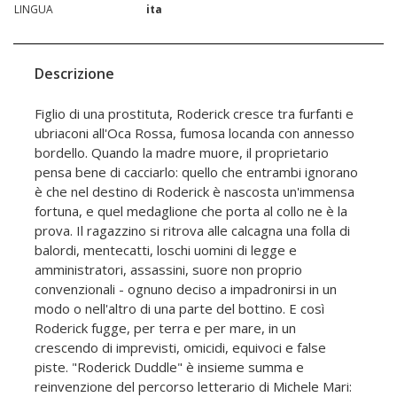
LINGUA
ita
Descrizione
Figlio di una prostituta, Roderick cresce tra furfanti e
ubriaconi all'Oca Rossa, fumosa locanda con annesso
bordello. Quando la madre muore, il proprietario
pensa bene di cacciarlo: quello che entrambi ignorano
è che nel destino di Roderick è nascosta un'immensa
fortuna, e quel medaglione che porta al collo ne è la
prova. Il ragazzino si ritrova alle calcagna una folla di
balordi, mentecatti, loschi uomini di legge e
amministratori, assassini, suore non proprio
convenzionali - ognuno deciso a impadronirsi in un
modo o nell'altro di una parte del bottino. E così
Roderick fugge, per terra e per mare, in un
crescendo di imprevisti, omicidi, equivoci e false
piste. "Roderick Duddle" è insieme summa e
reinvenzione del percorso letterario di Michele Mari: