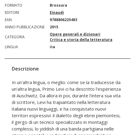
FORMATO
Brossura
EDITORE
Einaudi
EAN
9788806225483
ANNO PUBBLICAZIONE
2015
Opere generali e dizionari
CATEGORIA
Critica e storia della letteratura
LINGUA
ita
Descrizione
In un'altra lingua, o meglio: come se la traducesse da
un'altra lingua, Primo Levi ci ha descritto l'esperienza
di Auschwitz. Da allora in poi, durante l'intera sua vita
di scrittore, Levi ha trapiantato nella letteratura
italiana nuovi linguaggi, e ha conquistato nuovi
territori espressivi: il dialetto degli ebrei piemontesi,
il gergo di un tecnico specializzato in montaggi
complessi, lo yiddish di una banda partigiana nelle