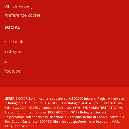
WhistleBlowing
Preferenze cookie
SOCIAL
Facebook
Instagram
X
Youtube
LIBRERIE.COOP S.p.a. - capitale sociale euro 900.000 int.vers. Registro imprese
di Bologna, C.F. e P.I.: 02591561200 REA di Bologna: 451543 ; SEDE LEGALE: via
Villanova, 29/7 - 40055 Villanova di Castenaso (BO) - SEDE AMMINISTRATIVA: via
Trattati Comunitari Europei 1957-2007, 13 - 40127 Bologna - Società
unipersonale sottoposta alla Direzione e Coordinamento di Coop Alleanza 3.0
Soc. Coop., Castenaso (BO) PEC: libreriecoopspa@pec.librerie.coop.it MAIL:
info@librerie.coop.it