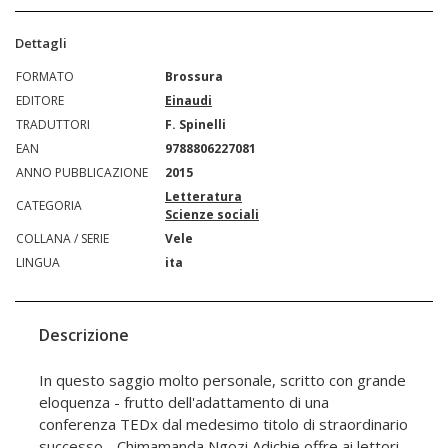
Dettagli
FORMATO
Brossura
EDITORE
Einaudi
TRADUTTORI
F. Spinelli
EAN
9788806227081
ANNO PUBBLICAZIONE
2015
Letteratura
CATEGORIA
Scienze sociali
COLLANA / SERIE
Vele
LINGUA
ita
Descrizione
In questo saggio molto personale, scritto con grande
eloquenza - frutto dell'adattamento di una
conferenza TEDx dal medesimo titolo di straordinario
successo - Chimamanda Ngozi Adichie offre ai lettori