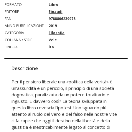
FORMATO
Libro
EDITORE
Einaudi
EAN
9788806239978
ANNO PUBBLICAZIONE
2019
CATEGORIA
Filosofia
COLLANA / SERIE
Vele
LINGUA
ita
Descrizione
Per il pensiero liberale una «politica della verità» è
un'assurdità e un pericolo, il principio di una società
dogmatica, paralizzata da un potere totalitario e
ingiusto. È davvero così? La teoria sviluppata in
questo libro rovescia l'ipotesi. Uno sguardo più
attento al ruolo del vero e del falso nelle nostre vite
ci fa capire che oggi il destino della libertà e della
giustizia è inestricabilmente legato al concetto di