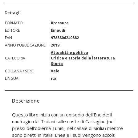
Dettagli
FORMATO
Brossura
EDITORE
Einaudi
EAN
9788806240882
ANNO PUBBLICAZIONE
2019
Attualità e politica
CATEGORIA
Critica e storia della letteratura
Storia
COLLANA / SERIE
Vele
LINGUA
ita
Descrizione
Questo libro inizia con un episodio dell'Eneide: il
naufragio dei Troiani sulle coste di Cartagine (nei
pressi dell'odierna Tunisi, nel canale di Sicilia) mentre
sono diretti in Italia. Enea e i suoi vengono accolti