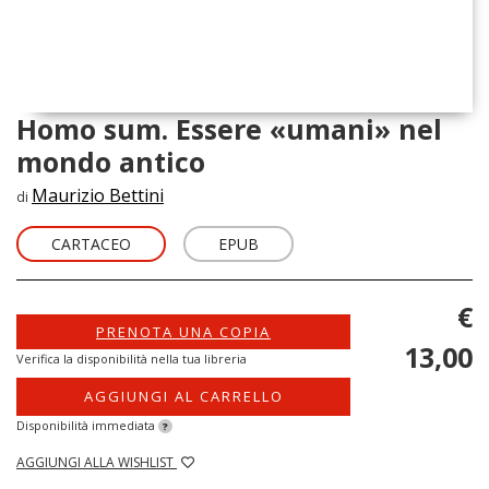
Homo sum. Essere «umani» nel
mondo antico
Maurizio Bettini
di
CARTACEO
EPUB
€
PRENOTA UNA COPIA
13,00
Verifica la disponibilità nella tua libreria
AGGIUNGI AL CARRELLO
Disponibilità immediata
?
AGGIUNGI ALLA WISHLIST