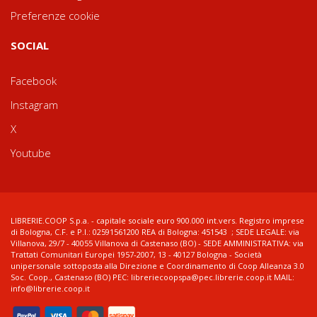
Preferenze cookie
SOCIAL
Facebook
Instagram
X
Youtube
LIBRERIE.COOP S.p.a. - capitale sociale euro 900.000 int.vers. Registro imprese
di Bologna, C.F. e P.I.: 02591561200 REA di Bologna: 451543 ; SEDE LEGALE: via
Villanova, 29/7 - 40055 Villanova di Castenaso (BO) - SEDE AMMINISTRATIVA: via
Trattati Comunitari Europei 1957-2007, 13 - 40127 Bologna - Società
unipersonale sottoposta alla Direzione e Coordinamento di Coop Alleanza 3.0
Soc. Coop., Castenaso (BO) PEC: libreriecoopspa@pec.librerie.coop.it MAIL:
info@librerie.coop.it