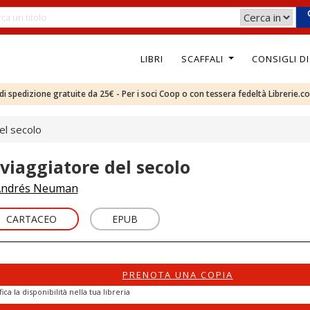
LIBRI
SCAFFALI
CONSIGLI D
e di spedizione gratuite da 25€ - Per i soci Coop o con tessera fedeltà Librerie.c
del secolo
l viaggiatore del secolo
ndrés Neuman
CARTACEO
EPUB
PRENOTA UNA COPIA
fica la disponibilità nella tua libreria