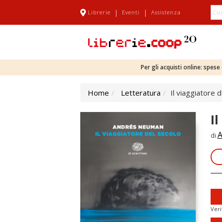
|
|
Librerie
Eventi
Assistenza
Per gli acquisti online: spes
Home
Letteratura
Il viaggiatore 
I
A
di
Veri