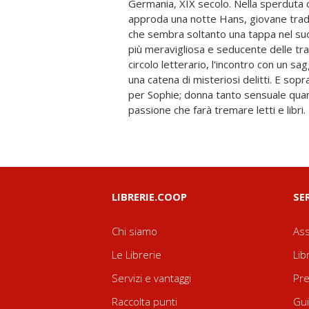
Germania, XIX secolo. Nella sperduta 
luogo bizzarro e senza confini, dov
approda una notte Hans, giovane trad
giorno posizione e da cui nessuno pa
che sembra soltanto una tappa nel suo
ripartire. Guardando a Goethe, Mann,
più meravigliosa e seducente delle trap
ha scritto un romanzo ottocentesco con g
circolo letterario, l'incontro con un s
ventunesimo secolo. Perché in fondo la
una catena di misteriosi delitti. E sopr
sempre la storia di creature sperdute
per Sophie; donna tanto sensuale quan
che possono sperare di salvarsi solo se si 
passione che farà tremare letti e libri.
LIBRERIE.COOP
SE
Chi siamo
Ass
Le Librerie
Lib
Servizi e vantaggi
Pre
Raccolta punti
Gui