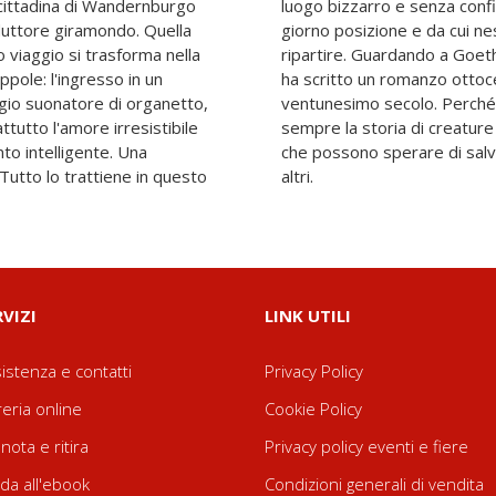
cittadina di Wandernburgo
e le strade cambiano ogni
uttore giramondo. Quella
re essere mai riuscito a
 viaggio si trasforma nella
 Borges e Calvino, Neuman
pole: l'ingresso in un
li occhi di un uomo del
aggio suonatore di organetto,
 storia degli esseri umani è
attutto l'amore irresistibile
, straniere a loro stesse,
to intelligente. Una
affidano al cuore degli
 Tutto lo trattiene in questo
altri.
RVIZI
LINK UTILI
istenza e contatti
Privacy Policy
reria online
Cookie Policy
nota e ritira
Privacy policy eventi e fiere
da all'ebook
Condizioni generali di vendita