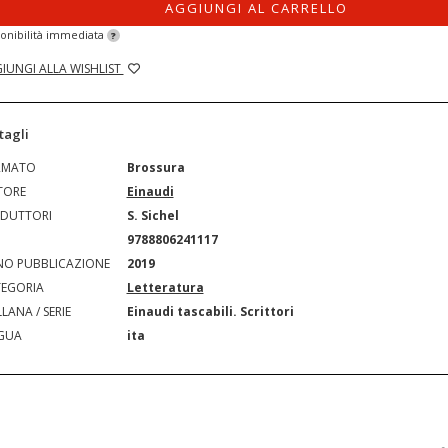
AGGIUNGI AL CARRELLO
onibilità immediata
?
IUNGI ALLA WISHLIST
tagli
RMATO
Brossura
TORE
Einaudi
DUTTORI
S. Sichel
N
9788806241117
O PUBBLICAZIONE
2019
EGORIA
Letteratura
LANA / SERIE
Einaudi tascabili. Scrittori
GUA
ita