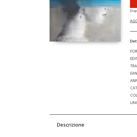
Disp
AGG
Det
FO
EDI
TRA
EA
ANN
CAT
COL
LIN
Descrizione