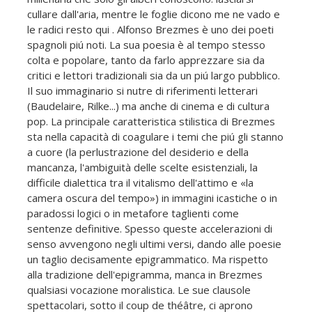
cullare dall'aria, mentre le foglie dicono me ne vado e
le radici resto qui . Alfonso Brezmes è uno dei poeti
spagnoli piú noti. La sua poesia è al tempo stesso
colta e popolare, tanto da farlo apprezzare sia da
critici e lettori tradizionali sia da un piú largo pubblico.
Il suo immaginario si nutre di riferimenti letterari
(Baudelaire, Rilke...) ma anche di cinema e di cultura
pop. La principale caratteristica stilistica di Brezmes
sta nella capacità di coagulare i temi che piú gli stanno
a cuore (la perlustrazione del desiderio e della
mancanza, l'ambiguità delle scelte esistenziali, la
difficile dialettica tra il vitalismo dell'attimo e «la
camera oscura del tempo») in immagini icastiche o in
paradossi logici o in metafore taglienti come
sentenze definitive. Spesso queste accelerazioni di
senso avvengono negli ultimi versi, dando alle poesie
un taglio decisamente epigrammatico. Ma rispetto
alla tradizione dell'epigramma, manca in Brezmes
qualsiasi vocazione moralistica. Le sue clausole
spettacolari, sotto il coup de théâtre, ci aprono