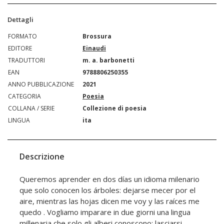
Dettagli
FORMATO
Brossura
EDITORE
Einaudi
TRADUTTORI
m. a. barbonetti
EAN
9788806250355
ANNO PUBBLICAZIONE
2021
CATEGORIA
Poesia
COLLANA / SERIE
Collezione di poesia
LINGUA
ita
Descrizione
Queremos aprender en dos días un idioma milenario
que solo conocen los árboles: dejarse mecer por el
aire, mientras las hojas dicen me voy y las raíces me
quedo . Vogliamo imparare in due giorni una lingua
millenaria che solo gli alberi conoscono: lasciarsi