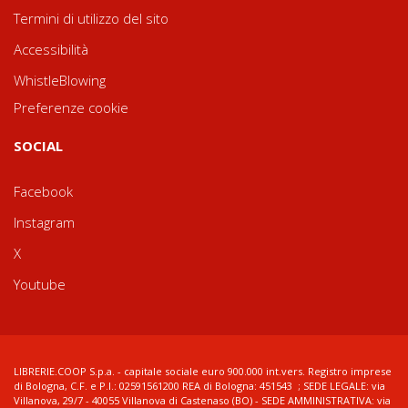
Termini di utilizzo del sito
Accessibilità
WhistleBlowing
Preferenze cookie
SOCIAL
Facebook
Instagram
X
Youtube
LIBRERIE.COOP S.p.a. - capitale sociale euro 900.000 int.vers. Registro imprese
di Bologna, C.F. e P.I.: 02591561200 REA di Bologna: 451543 ; SEDE LEGALE: via
Villanova, 29/7 - 40055 Villanova di Castenaso (BO) - SEDE AMMINISTRATIVA: via