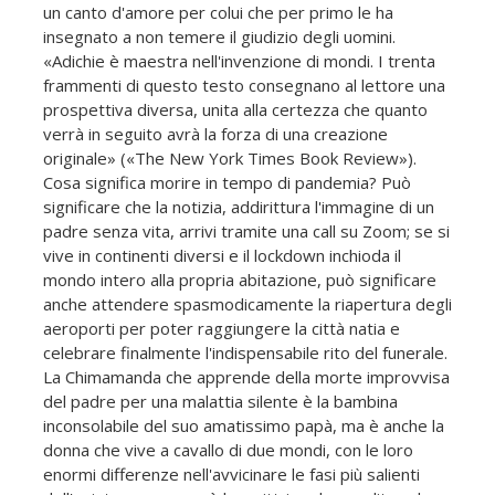
un canto d'amore per colui che per primo le ha
insegnato a non temere il giudizio degli uomini.
«Adichie è maestra nell'invenzione di mondi. I trenta
frammenti di questo testo consegnano al lettore una
prospettiva diversa, unita alla certezza che quanto
verrà in seguito avrà la forza di una creazione
originale» («The New York Times Book Review»).
Cosa significa morire in tempo di pandemia? Può
significare che la notizia, addirittura l'immagine di un
padre senza vita, arrivi tramite una call su Zoom; se si
vive in continenti diversi e il lockdown inchioda il
mondo intero alla propria abitazione, può significare
anche attendere spasmodicamente la riapertura degli
aeroporti per poter raggiungere la città natia e
celebrare finalmente l'indispensabile rito del funerale.
La Chimamanda che apprende della morte improvvisa
del padre per una malattia silente è la bambina
inconsolabile del suo amatissimo papà, ma è anche la
donna che vive a cavallo di due mondi, con le loro
enormi differenze nell'avvicinare le fasi più salienti