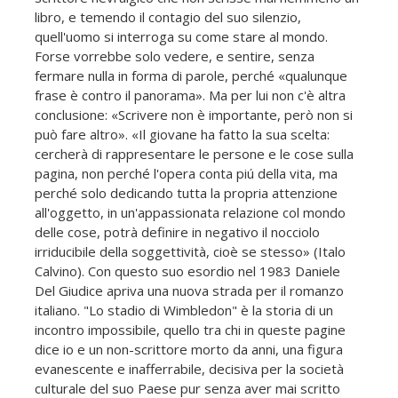
libro, e temendo il contagio del suo silenzio,
quell'uomo si interroga su come stare al mondo.
Forse vorrebbe solo vedere, e sentire, senza
fermare nulla in forma di parole, perché «qualunque
frase è contro il panorama». Ma per lui non c'è altra
conclusione: «Scrivere non è importante, però non si
può fare altro». «Il giovane ha fatto la sua scelta:
cercherà di rappresentare le persone e le cose sulla
pagina, non perché l'opera conta piú della vita, ma
perché solo dedicando tutta la propria attenzione
all'oggetto, in un'appassionata relazione col mondo
delle cose, potrà definire in negativo il nocciolo
irriducibile della soggettività, cioè se stesso» (Italo
Calvino). Con questo suo esordio nel 1983 Daniele
Del Giudice apriva una nuova strada per il romanzo
italiano. "Lo stadio di Wimbledon" è la storia di un
incontro impossibile, quello tra chi in queste pagine
dice io e un non-scrittore morto da anni, una figura
evanescente e inafferrabile, decisiva per la società
culturale del suo Paese pur senza aver mai scritto