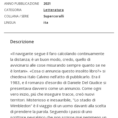
ANNO PUBBLICAZIONE
2021
CATEGORIA
Letteratura
COLLANA / SERIE
Supercoralli
LINGUA
ita
Descrizione
«Il navigante segue il faro calcolando continuamente
la distanza; è un buon modo, credo, quello di
avvicinarsi alle cose misurando sempre quanto se ne
è lontani». «Cosa ci annuncia questo insolito libro?» si
chiedeva Italo Calvino nell'atto di pubblicarlo. Era il
1983, e il romanzo d'esordio di Daniele Del Giudice si
presentava davvero come un annuncio. Come ogni
vero inizio, piú che inseguire tracce, creò nuovi
territori. Misterioso e inesauribile, "Lo stadio di
Wimbledon" è il viaggio di un uomo davanti alla scelta
di prendere la parola. Seguendo i passi di uno
scrittore nevralgico che non scrisse mai nemmeno un