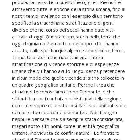
popolazioni vissute in quello che oggi è il Piemonte
attraverso tutte le epoche della storia umana, fino ai
nostri tempi, svelando con l'esempio di un territorio
specifico la straordinaria stratificazione di genti
diverse che nel corso dei secoli hanno dato vita
all'Italia di oggi. Questa è una storia della terra che
oggi chiamiamo Piemonte e dei popoli che l'hanno
abitata, dallo spartiacque alpino e appenninico fino al
Ticino. Una storia che riporta in vita l'intera
stratificazione di vicende storiche e di esperienze
umane che qui hanno avuto luogo, senza pretendere
in alcun modo che quelle vicende si siano collocate in
un quadro geografico unitario. Perché l'area che
attualmente conosciamo come Piemonte, e che
s'identifica con i confini amministrativi della regione,
non si è sempre chiamata così. Né i suoi abitanti sono
sempre stati noti come piemontesi. Non bisogna
neppure pensare che sia sempre stata considerata,
magari sotto altri nomi, come un'entità geografica
unitaria, individuata da confini naturali. Le frontiere
attuali del Piemonte non hanno nulla di naturale ma