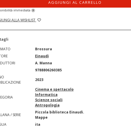
AGGIUNGI AL CARRELLO
onibilità immediata
?
IUNGI ALLA WISHLIST
tagli
RMATO
Brossura
TORE
Einaudi
DUTTORI
A. Manna
N
9788806260385
NO
2023
BLICAZIONE
Cinema e spettacolo
Informatica
EGORIA
Scienze sociali
Antropologia
Piccola biblioteca Einaudi.
LANA / SERIE
Mappe
GUA
ita