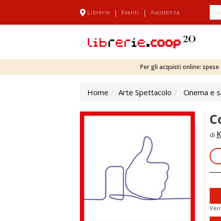
|
|
Librerie
Eventi
Assistenza
Per gli acquisti online: spes
Home
Arte Spettacolo
Cinema e s
C
K
di
Veri