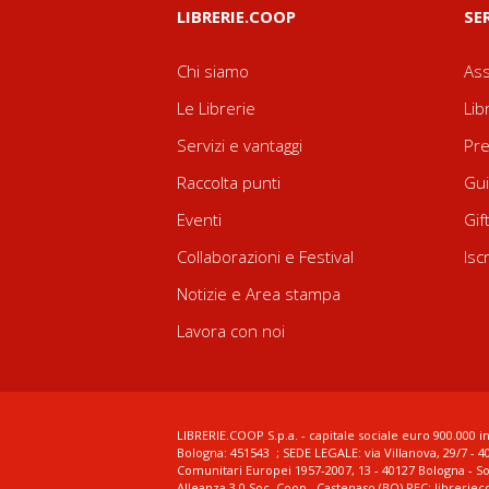
LIBRERIE.COOP
SE
Chi siamo
Ass
Le Librerie
Lib
Servizi e vantaggi
Pre
Raccolta punti
Gui
Eventi
Gif
Collaborazioni e Festival
Isc
Notizie e Area stampa
Lavora con noi
LIBRERIE.COOP S.p.a. - capitale sociale euro 900.000 in
Bologna: 451543 ; SEDE LEGALE: via Villanova, 29/7 - 4
Comunitari Europei 1957-2007, 13 - 40127 Bologna - S
Alleanza 3.0 Soc. Coop., Castenaso (BO) PEC: librerie