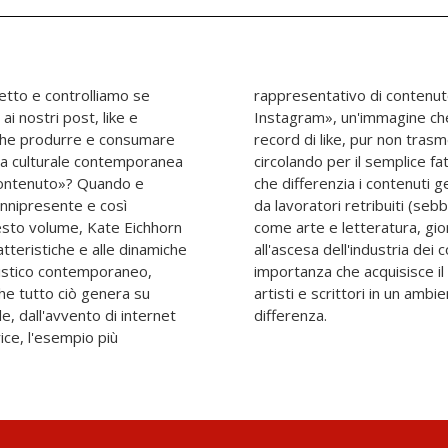
letto e controlliamo se
ale è il celebre «uovo di
ai nostri post, like e
no a poco tempo fa il
o che produrre e consumare
nformazioni o conoscenze e
ria culturale contemporanea
colare. Eichhorn esplora ciò
«contenuto»? Quando e
utenti da quelli prodotti
nnipresente e così
sottopagati); esamina
esto volume, Kate Eichhorn
e politica abbiano reagito
atteristiche e alle dinamiche
ti; e riafferma la crescente
rtistico contemporaneo,
ontenuti» nell'attività di
che tutto ciò genera su
de ad annullare qualsiasi
ale, dall'avvento di internet
differenza.
rice, l'esempio più