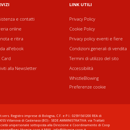
RVIZI
LINK UTILI
istenza e contatti
Privacy Policy
reria online
Cookie Policy
nota e ritira
Privacy policy eventi e fiere
da all'ebook
Condizioni generali di vendita
t Card
Termini di utilizzo del sito
riviti alla Newsletter
Accessibilità
WhistleBlowing
Preferenze cookie
t.vers. Registro imprese di Bologna, C.F. e P.I.: 02591561200 REA di
0055 Villanova di Castenaso (BO) - SEDE AMMINISTRATIVA: via Trattati
ocietà unipersonale sottoposta alla Direzione e Coordinamento di Coop
coopspa@pec.librerie.coop.it MAIL: info@librerie.coop.it