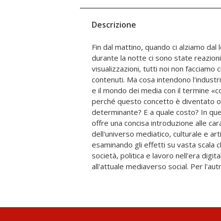
Descrizione
Fin dal mattino, quando ci alziamo dal 
rappresentativo di contenuto dell'era digit
durante la notte ci sono state reazioni 
Instagram», un'immagine che deteneva fi
visualizzazioni, tutti noi non facciam
record di like, pur non trasmettendo i
contenuti. Ma cosa intendono l'indust
circolando per il semplice fatto di cir
e il mondo dei media con il termine 
che differenzia i contenuti generati dagli 
perché questo concetto è diventato o
da lavoratori retribuiti (sebbene spesso 
determinante? E a quale costo? In qu
come arte e letteratura, giornalismo 
offre una concisa introduzione alle car
all'ascesa dell'industria dei contenu
dell'universo mediatico, culturale e a
importanza che acquisisce il «capitale di c
esaminando gli effetti su vasta scala 
artisti e scrittori in un ambiente che ten
società, politica e lavoro nell'era digit
all'attuale mediaverso social. Per l'aut