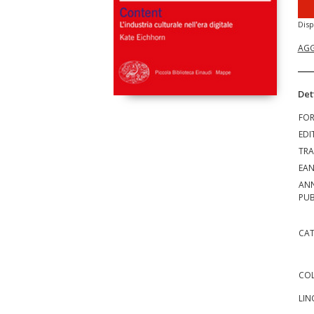
Disp
AGG
Det
FO
EDI
TRA
EA
AN
PUB
CAT
COL
LIN