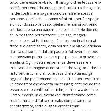
tutto deve essere «bello». Il bisogno di estetizzare la
realtà, per renderla unica, però è tutt'altro che giusto,
ha dei costi che a pagare sono sempre le stesse
persone. Quelle che saranno sfrattate per far spazio
a un condominio di lusso, quelle che non si potranno
piú riposare su una panchina, quelle che il «bello» non
se lo possono permettere. E, chissà, magari il
prossimo sarai tu. Il nostro è un tempo in cui ormai
tutto si è estetizzato, dalla politica alla vita quotidiana
filtrata dai social e data in pasto ai follower, di modo
che possano prima invidiarci per poi subito provare a
emularci. Ogni nostra esperienza deve essere a
misura dell'immagine di noi stessi che vogliamo dare: i
ristoranti in cui andiamo, le case che abitiamo, gli
oggetti che possediamo sono costruiti per restituirci
un'atmosfera che diventa parte integrante del nostro
essere, e che contribuisce in larga misura a definirlo.
Siamo immersi in qualcosa che identifichiamo come
realtà, ma che di fatto è irreale, completamente
anestetizzata, fatta di spazi architettonici