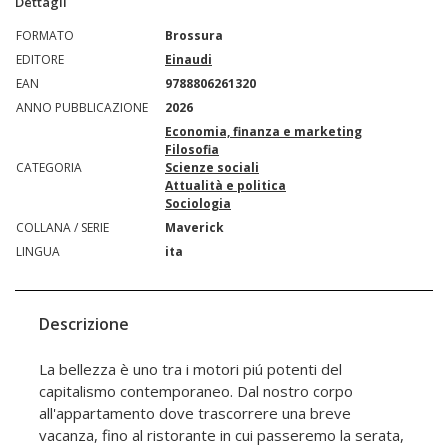
Dettagli
FORMATO
Brossura
EDITORE
Einaudi
EAN
9788806261320
ANNO PUBBLICAZIONE
2026
Economia, finanza e marketing
Filosofia
CATEGORIA
Scienze sociali
Attualità e politica
Sociologia
COLLANA / SERIE
Maverick
LINGUA
ita
Descrizione
La bellezza è uno tra i motori piú potenti del
capitalismo contemporaneo. Dal nostro corpo
all'appartamento dove trascorrere una breve
vacanza, fino al ristorante in cui passeremo la serata,