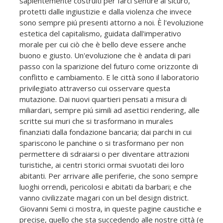
sapientemente costruiti per farci sentire al sicuro,
protetti dalle ingiustizie e dalla violenza che invece
sono sempre piú presenti attorno a noi. È l'evoluzione
estetica del capitalismo, guidata dall'imperativo
morale per cui ciò che è bello deve essere anche
buono e giusto. Un'evoluzione che è andata di pari
passo con la sparizione del futuro come orizzonte di
conflitto e cambiamento. E le città sono il laboratorio
privilegiato attraverso cui osservare questa
mutazione. Dai nuovi quartieri pensati a misura di
miliardari, sempre piú simili ad asettici rendering, alle
scritte sui muri che si trasformano in murales
finanziati dalla fondazione bancaria; dai parchi in cui
spariscono le panchine o si trasformano per non
permettere di sdraiarsi o per diventare attrazioni
turistiche, ai centri storici ormai svuotati dei loro
abitanti. Per arrivare alle periferie, che sono sempre
luoghi orrendi, pericolosi e abitati da barbari; e che
vanno civilizzate magari con un bel design district.
Giovanni Semi ci mostra, in queste pagine caustiche e
precise, quello che sta succedendo alle nostre città (e