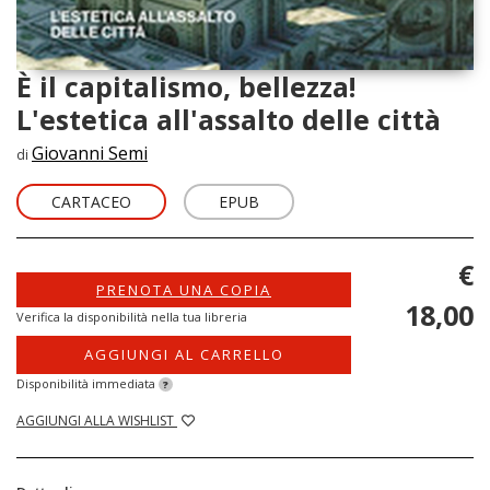
È il capitalismo, bellezza!
L'estetica all'assalto delle città
Giovanni Semi
di
CARTACEO
EPUB
€
PRENOTA UNA COPIA
18,00
Verifica la disponibilità nella tua libreria
AGGIUNGI AL CARRELLO
Disponibilità immediata
?
AGGIUNGI ALLA WISHLIST