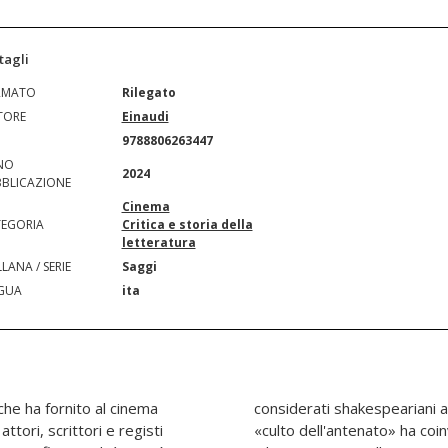
tagli
RMATO
Rilegato
TORE
Einaudi
N
9788806263447
NO
2024
BLICAZIONE
Cinema
EGORIA
Critica e storia della
letteratura
LANA / SERIE
Saggi
GUA
ita
 che ha fornito al cinema
olo. Questo sorprendente
ttori, scrittori e registi
tre ai canonici Laurence