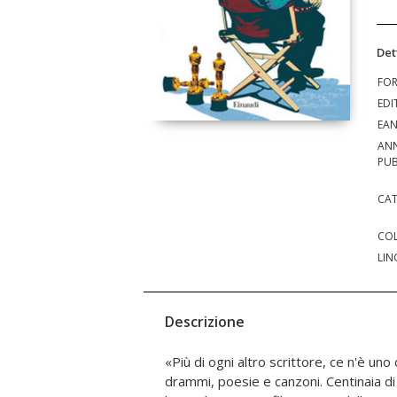
Det
FO
EDI
EA
AN
PUB
CAT
COL
LIN
Descrizione
«Più di ogni altro scrittore, ce n'è uno
considerati shakespeariani a vario tit
drammi, poesie e canzoni. Centinaia di a
«culto dell'antenato» ha coinvolto, ol