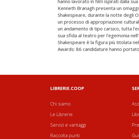
hanno lavorato in film ispirati dalla su
Olivier, Orson Welles, Franco Zeffirelli
Kenneth Branagh presenta un omaggio
artisti hollywoodiani come D. W. Griffit
Shakespeare, durante la notte degli Osc
Fairbanks, Katharine Hepburn, Char
un processo di appropriazione cultur
Ernst Lubitsch, John Ford con Victor 
un andamento di tipo carsico, tutta l'
con Marlon Brando, Elizabeth Taylor
sua sfida al teatro per l'egemonia ne
Heston, Al Pacino e molti altri. Un vi
Shakespeare è la figura più titolata ne
Awards: 86 candidature hanno portato
LIBRERIE.COOP
SE
Chi siamo
Ass
Le Librerie
Lib
Servizi e vantaggi
Pre
Raccolta punti
Gui