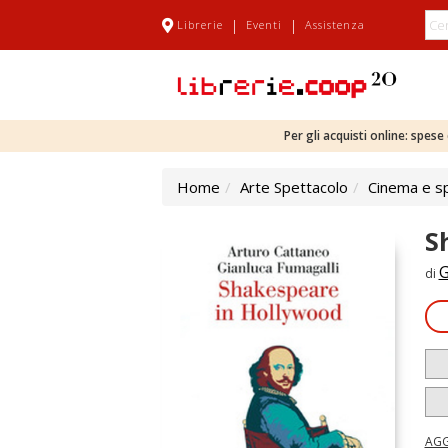
|
|
Librerie
Eventi
Assistenza
Per gli acquisti online: spes
Home
Arte Spettacolo
Cinema e s
S
G
di
AGG