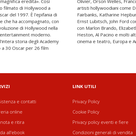
a magnifica eredità». Così
 e Kenneth Branagh, grandi
 filmato di Hollywood a
h, Mary Pickford e Douglas
ar del 1997. È l'epifania di
lie Chaplin, George Cukor,
ale che ha accompagnato, con
Mature, Joseph L. Mankiewicz
evoluzione di Hollywood nella
 e Richard Burton, Charlton
ll'entertainment moderno.
aggio lungo un secolo tra
ll'intera storia degli Academy
cinema e teatro, Europa e A
 a 30 Oscar per 26 film
RVIZI
LINK UTILI
istenza e contatti
Privacy Policy
reria online
Cookie Policy
nota e ritira
Privacy policy eventi e fiere
da all'ebook
Condizioni generali di vendita