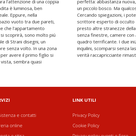
ra l'attenzione di una coppia
una stazione ferroviaria e a
endita è luminosa, ben
ntina non li convince.
eale. Eppure, nella
ti si rivolgono a uno
pazio vuoto tra due pareti,
to da un architetto, scopre
te che l'appartamento
: doppie porte, ambienti
 si scoprirà, sono molto piú
 disposizioni rivelano un
le di Strani disegni, un
a indagare sui precedenti
re senza volto. In una zona
cia. Fino a imbattersi in una
per avere il primo figlio si
verità raccapricciante rimast
a vista, sembra quasi
RVIZI
LINK UTILI
istenza e contatti
Privacy Policy
reria online
Cookie Policy
nota e ritira
Privacy policy eventi e fiere