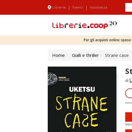
|
|
Librerie
Eventi
Assistenza
Per gli acquisti online: spes
Home
Gialli e thriller
Strane case
S
U
di
Veri