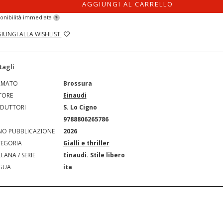
AGGIUNGI AL CARRELLO
onibilità immediata
?
IUNGI ALLA WISHLIST
tagli
RMATO
Brossura
TORE
Einaudi
DUTTORI
S. Lo Cigno
N
9788806265786
O PUBBLICAZIONE
2026
EGORIA
Gialli e thriller
LANA / SERIE
Einaudi. Stile libero
GUA
ita