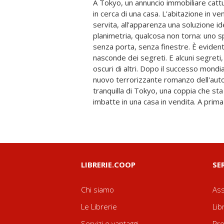
A Tokyo, un annuncio immobiliare cattu
perfetta: abbastanza nuova, vicina a 
in cerca di una casa. L'abitazione in v
un piccolo bosco. Ma qualcosa nella pia
servita, all'apparenza una soluzione id
Cercando spiegazioni, i potenziali acquiren
planimetria, qualcosa non torna: uno s
scrittore esperto di occulto che, aiuta
senza porta, senza finestre. È eviden
presto altre stranezze della planimetria
nasconde dei segreti. E alcuni segreti,
senza finestre, camere con assurde
oscuri di altri. Dopo il successo mondia
quadro terrificante. I due iniziano allora 
nuovo terrorizzante romanzo dell'auto
inquilini, scomparsi senza lasciare trac
tranquilla di Tokyo, una coppia che sta 
imbatte in una casa in vendita. A prim
LIBRERIE.COOP
SE
Chi siamo
Ass
Le Librerie
Lib
Servizi e vantaggi
Pre