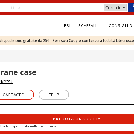
LIBRI
SCAFFALI
CONSIGLI D
e di spedizione gratuite da 25€ - Per i soci Coop o con tessera fedeltà Librerie.c
trane case
ketsu
CARTACEO
EPUB
PRENOTA UNA COPIA
fica la disponibilità nella tua libreria