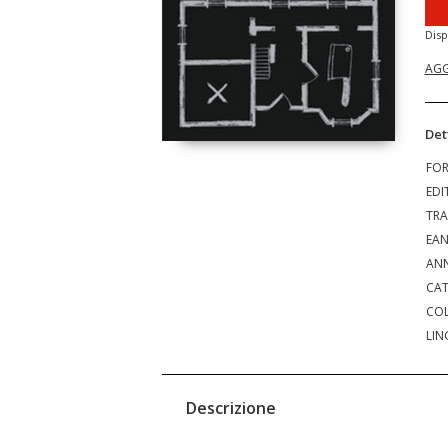
Disp
AGG
Det
FO
EDI
TRA
EA
ANN
CAT
COL
LIN
Descrizione