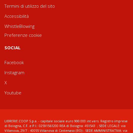
Termini di utilizzo del sito
Accessibilità
WhistleBlowing
Preferenze cookie
SOCIAL
Facebook
Instagram
X
Youtube
LIBRERIE.COOP S.p.a. - capitale sociale euro 900.000 int.vers. Registro imprese
di Bologna, C.F. e P.I.: 02591561200 REA di Bologna: 451543 ; SEDE LEGALE: via
Villanova, 29/7 - 40055 Villanova di Castenaso (BO) - SEDE AMMINISTRATIVA: via