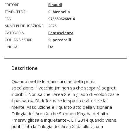
EDITORE
Einaudi
TRADUTTORI
C. Mennella
EAN
9788806268916
ANNO PUBBLICAZIONE
2026
CATEGORIA
Fantascienza
COLLANA / SERIE
Supercoralli
LINGUA
ita
Descrizione
Quando mette le mani sui diari della prima
spedizione, il vecchio Jim non sa che scoprirà segreti
indicibili. Non sa che l'Area X è in grado di «colonizzare
il passato». Di deformare lo spazio e alterare la
mente. Assoluzione è il quarto atto della visionaria
Trilogia dell'Area X, che Stephen King ha definito
«meravigliosa e inquietante». È il 2014 quando viene
pubblicata la Trilogia dell'Area X: da allora, una