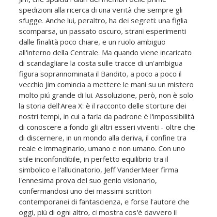
spedizioni alla ricerca di una verità che sempre gli
sfugge. Anche lui, peraltro, ha dei segreti: una figlia
scomparsa, un passato oscuro, strani esperimenti
dalle finalità poco chiare, e un ruolo ambiguo
all'interno della Centrale. Ma quando viene incaricato
di scandagliare la costa sulle tracce di un'ambigua
figura soprannominata il Bandito, a poco a poco il
vecchio Jim comincia a mettere le mani su un mistero
molto piú grande di lui. Assoluzione, però, non è solo
la storia dell'Area X: è il racconto delle storture dei
nostri tempi, in cui a farla da padrone è l'impossibilità
di conoscere a fondo gli altri esseri viventi - oltre che
di discernere, in un mondo alla deriva, il confine tra
reale e immaginario, umano e non umano. Con uno
stile inconfondibile, in perfetto equilibrio tra il
simbolico e l'allucinatorio, Jeff VanderMeer firma
l'ennesima prova del suo genio visionario,
confermandosi uno dei massimi scrittori
contemporanei di fantascienza, e forse l'autore che
oggi, piú di ogni altro, ci mostra cos'è davvero il