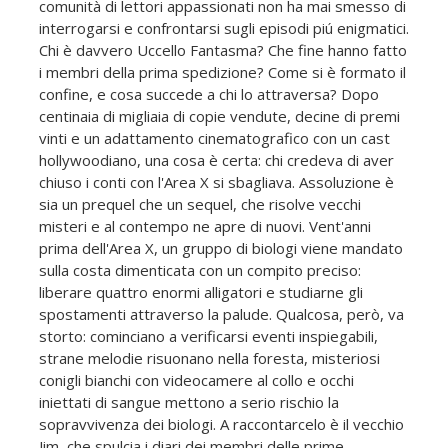
comunità di lettori appassionati non ha mai smesso di
interrogarsi e confrontarsi sugli episodi piú enigmatici.
Chi è davvero Uccello Fantasma? Che fine hanno fatto
i membri della prima spedizione? Come si è formato il
confine, e cosa succede a chi lo attraversa? Dopo
centinaia di migliaia di copie vendute, decine di premi
vinti e un adattamento cinematografico con un cast
hollywoodiano, una cosa è certa: chi credeva di aver
chiuso i conti con l'Area X si sbagliava. Assoluzione è
sia un prequel che un sequel, che risolve vecchi
misteri e al contempo ne apre di nuovi. Vent'anni
prima dell'Area X, un gruppo di biologi viene mandato
sulla costa dimenticata con un compito preciso:
liberare quattro enormi alligatori e studiarne gli
spostamenti attraverso la palude. Qualcosa, però, va
storto: cominciano a verificarsi eventi inspiegabili,
strane melodie risuonano nella foresta, misteriosi
conigli bianchi con videocamere al collo e occhi
iniettati di sangue mettono a serio rischio la
sopravvivenza dei biologi. A raccontarcelo è il vecchio
Jim, che spulcia i diari dei membri delle prime