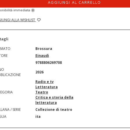
AGGIUNGI AL CARRELLO
onibilità immediata
?
IUNGI ALLA WISHLIST
tagli
RMATO
Brossura
TORE
Einaudi
N
9788806269708
NO
2026
BLICAZIONE
Radio e tv
Letteratura
EGORIA
Teatro
Critica e storia della
letteratura
LANA / SERIE
Collezione di teatro
GUA
ita