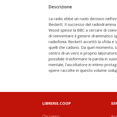
Descrizione
La radio ebbe un ruolo decisivo nell'ev
poetica beckettiana: la memoria, la s
Beckett. Il successo del radiodramma
l'impossibilità di raggiungere una
Wood spinse la BBC a cercare di coinv
radiodrammi piú tardi emergono implicaz
di reinventare il genere drammatico s
sulla violenza e sul controllo. I lavori co
radiofonia. Beckett accettò la sfida e
rappresentano dunque un semplice pas
quelli che cadono. Da quel momento, la 
medium, ma una profonda svolta: il rip
centro di un vero e proprio laboratorio
strategie autoriali, paragonabile per i
possibile trasformare la parola in suon
messa in crisi della lingua materna, e al s
mentale, l'ascoltatore in intimo protag
opere raccolte in questo volume svilup
LIBRERIE.COOP
SE
Chi siamo
Ass