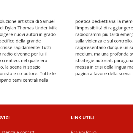
oluzione artistica di Samuel
composizione dell'identità,
 di Dylan Thomas Under Milk
 verità ultima. Mentre nei
olgere nuovi autori in grado
ioni politiche e riflessioni
pecifico della grande
ncepiti per la radio non
 scrisse rapidamente Tutti
saggio tecnico a un nuovo
radio divenne per lui il
ensamento delle proprie
 creativo, nel quale era
ntensità alla precedente
o, la scena in spazio
uccessivo divorzio dalla
onista e co-autore. Tutte le
pagina a favore della scena.
pano temi centrali nella
RVIZI
LINK UTILI
istenza e contatti
Privacy Policy