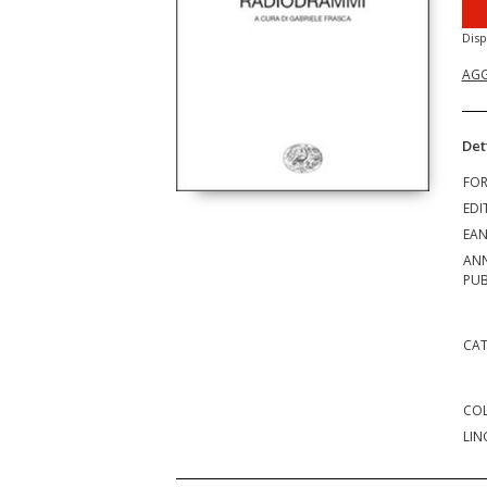
Disp
AGG
Det
FO
EDI
EA
AN
PUB
CAT
COL
LIN