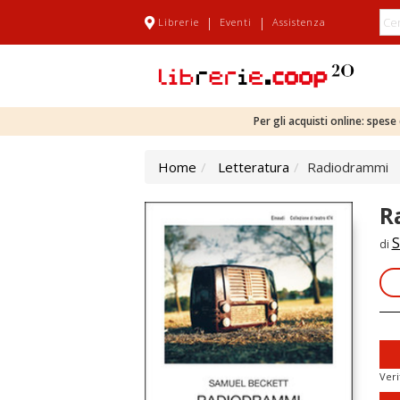
|
|
Librerie
Eventi
Assistenza
Per gli acquisti online: spes
Home
Letteratura
Radiodrammi
R
S
di
Veri