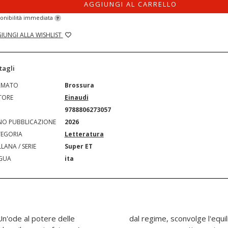
AGGIUNGI AL CARRELLO
onibilità immediata
?
IUNGI ALLA WISHLIST
tagli
RMATO
Brossura
TORE
Einaudi
N
9788806273057
O PUBBLICAZIONE
2026
EGORIA
Letteratura
LANA / SERIE
Super ET
GUA
ita
n'ode al potere delle
ogo. Nicolas, con la sua