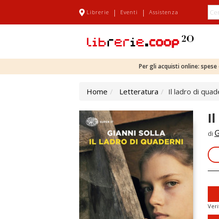
|
|
Librerie
Eventi
Assistenza
Per gli acquisti online: spes
Home
Letteratura
Il ladro di quad
I
G
di
Veri