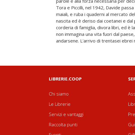
parole e alla forza necessaria per deci
presenza magnetica, entra nelle vite 
Tora e Piccilli, nel 1942, Davide passa
comincia a seguire di nascosto le lezioni
maiali, e ruba i quaderni al mercato de
ha messo su una scuola clandestina, sco
nascita ed è deriso dai coetanei e dal
scrittura proprio grazie a un ebreo, l
corderia di famiglia, divora libri, ed è 
fascista. È la guerra che li fa incontra
non immagina una vita fuori dal paes
andarsene. L'arrivo di trentasei ebrei na
LIBRERIE.COOP
SE
Chi siamo
Ass
Le Librerie
Lib
Servizi e vantaggi
Pre
Raccolta punti
Gui
Eventi
Gif