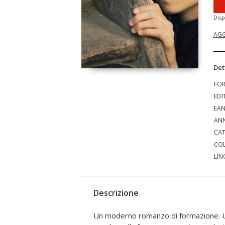
Disp
AGG
Det
FO
EDI
EA
ANN
CAT
COL
LIN
Descrizione
Un moderno romanzo di formazione. U
dal regime, sconvolge l'equilibrio del lu