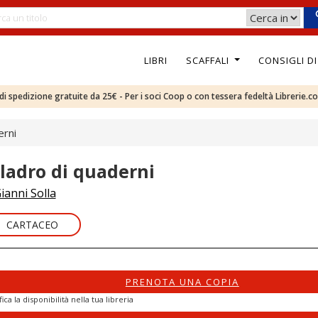
LIBRI
SCAFFALI
CONSIGLI D
e di spedizione gratuite da 25€ - Per i soci Coop o con tessera fedeltà Librerie.c
erni
l ladro di quaderni
ianni Solla
CARTACEO
PRENOTA UNA COPIA
fica la disponibilità nella tua libreria