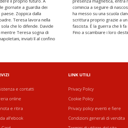
dere il proprio futuro. A
dei due ragazzi. Davide
 le giornate a guardia dei
 del padre di Nicolas, che
l paese. Zoppica dalla
prendo la lettura e la
 padre. Teresa lavora nella
ui figlio analfabeta di un
la sola che lo difende. Davide
re e scontrare, poi li separa.
e, mentre Teresa sogna di
Fino a scambiare i loro destin
poletani, inviati lí al confino
RVIZI
LINK UTILI
istenza e contatti
Privacy Policy
reria online
Cookie Policy
nota e ritira
Privacy policy eventi e fiere
da all'ebook
Condizioni generali di vendita
t Card
Termini di utilizzo del sito