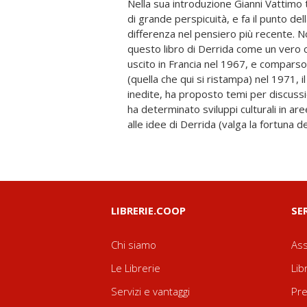
Nella sua introduzione Gianni Vattimo t
dimostrarlo). La creatività del test
di grande perspicuità, e fa il punto del
Foucault come con Lévi-Strauss ind
differenza nel pensiero più recente. 
l'incrociare fenomenologia, strutturali
questo libro di Derrida come un vero cl
su Artaud e Bataille, l'esame delle ide
uscito in Francia nel 1967, e comparso 
Heidegger, ma anche le ricognizioni da
(quella che qui si ristampa) nel 1971, i
Hegel, hanno costituito uno stimolo
inedite, ha proposto temi per discuss
uno stile (e una scrittura) che han
ha determinato sviluppi culturali in 
alle idee di Derrida (valga la fortuna 
LIBRERIE.COOP
SE
Chi siamo
Ass
Le Librerie
Lib
Servizi e vantaggi
Pre