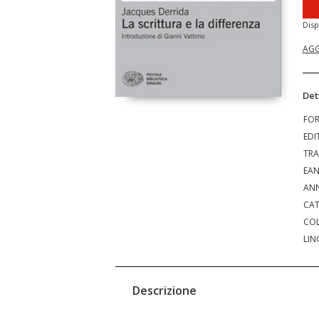
Disp
AGG
Det
FO
EDI
TRA
EA
ANN
CAT
COL
LIN
Descrizione