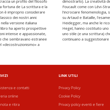
raccia un profilo del filosofo
o, il modo di discutere con
la fortuna de La scrittura e la
icando aperture e ipotesi,
Non è improprio considerare
smo e letteratura, le pagine
assico dei nostri anni:
e di Nietzsche, Freud e
nella versione italiana
 Platone a Descartes a
l libro ha aperto prospettive
 decisivo e hanno proposto
ioni intense e appassionate,
no inciso profondamente, e
aree che sembravano estranee
continuano a suggestionare n
del «decostruzionismo» a
RVIZI
LINK UTILI
istenza e contatti
Privacy Policy
reria online
Cookie Policy
nota e ritira
Privacy policy eventi e fiere