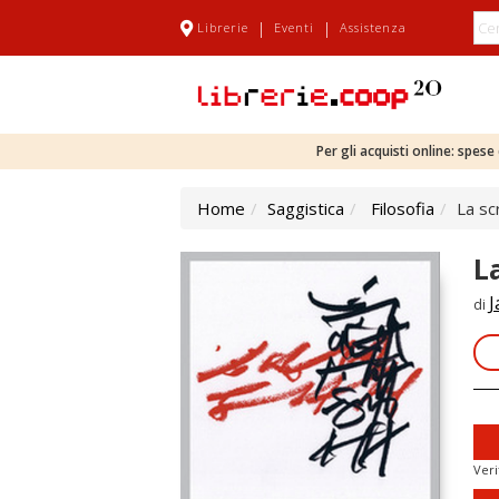
|
|
Librerie
Eventi
Assistenza
Per gli acquisti online: spes
Home
Saggistica
Filosofia
La sc
L
J
di
Veri