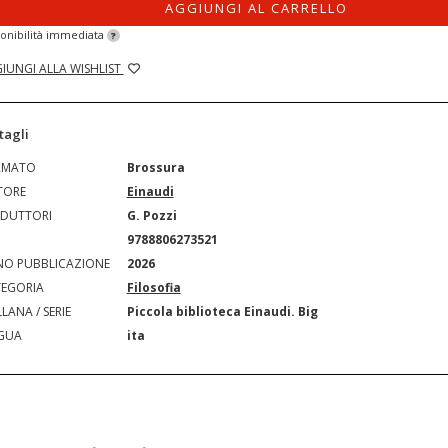
AGGIUNGI AL CARRELLO
onibilità immediata
?
IUNGI ALLA WISHLIST
tagli
RMATO
Brossura
TORE
Einaudi
DUTTORI
G. Pozzi
N
9788806273521
O PUBBLICAZIONE
2026
EGORIA
Filosofia
LANA / SERIE
Piccola biblioteca Einaudi. Big
GUA
ita