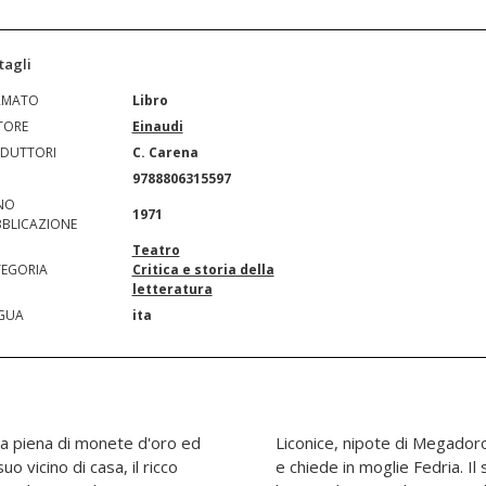
tagli
RMATO
Libro
TORE
Einaudi
DUTTORI
C. Carena
N
9788806315597
NO
1971
BLICAZIONE
Teatro
EGORIA
Critica e storia della
letteratura
GUA
ita
la piena di monete d'oro ed
ssa a Euclione la sua colpa
uo vicino di casa, il ricco
onide, Strobile, ha trovato