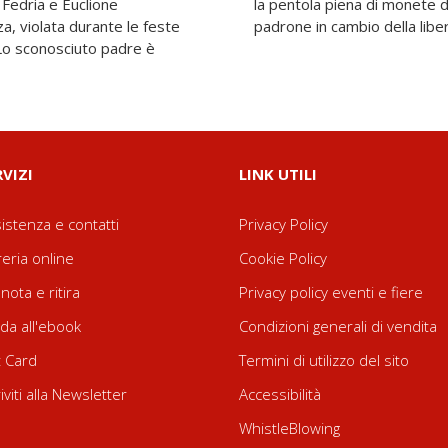
a Fedria e Euclione
posto a darla al suo
, violata durante le feste
padrone in cambio della liber
Lo sconosciuto padre è
RVIZI
LINK UTILI
istenza e contatti
Privacy Policy
reria online
Cookie Policy
nota e ritira
Privacy policy eventi e fiere
da all'ebook
Condizioni generali di vendita
t Card
Termini di utilizzo del sito
riviti alla Newsletter
Accessibilità
WhistleBlowing