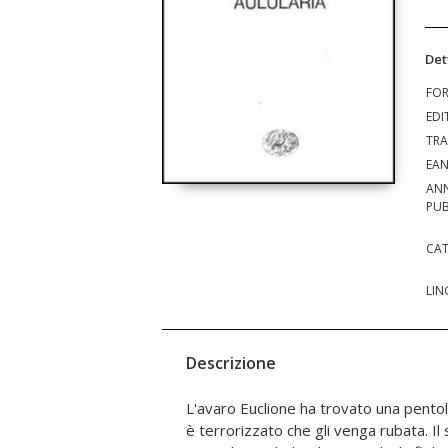
Det
FO
EDI
TRA
EA
AN
PUB
CAT
LIN
Descrizione
L'avaro Euclione ha trovato una pento
Liconice, nipote di Megadoro che confe
è terrorizzato che gli venga rubata. Il s
e chiede in moglie Fedria. Il servo di Lic