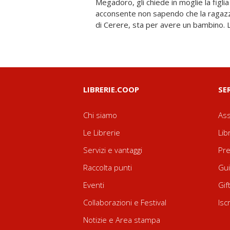
Megadoro, gli chiede in moglie la figli
la pentola piena di monete d'oro, ma è dis
acconsente non sapendo che la ragazza
di Cerere, sta per avere un bambino. 
LIBRERIE.COOP
SE
Chi siamo
Ass
Le Librerie
Lib
Servizi e vantaggi
Pre
Raccolta punti
Gui
Eventi
Gif
Collaborazioni e Festival
Isc
Notizie e Area stampa