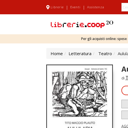
|
|
Librerie
Eventi
Assistenza
Per gli acquisti online: spes
Home
Letteratura
Teatro
Aulul
A
T
di
AGG