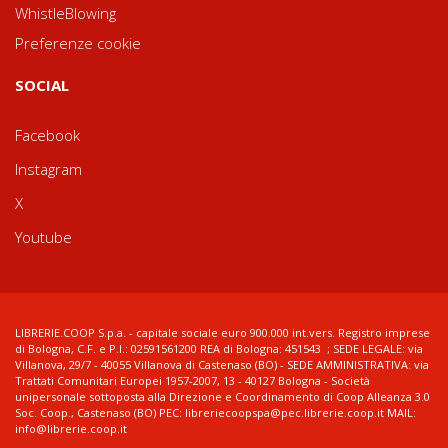
WhistleBlowing
Preferenze cookie
SOCIAL
Facebook
Instagram
X
Youtube
LIBRERIE.COOP S.p.a. - capitale sociale euro 900.000 int.vers. Registro imprese
di Bologna, C.F. e P.I.: 02591561200 REA di Bologna: 451543 ; SEDE LEGALE: via
Villanova, 29/7 - 40055 Villanova di Castenaso (BO) - SEDE AMMINISTRATIVA: via
Trattati Comunitari Europei 1957-2007, 13 - 40127 Bologna - Società
unipersonale sottoposta alla Direzione e Coordinamento di Coop Alleanza 3.0
Soc. Coop., Castenaso (BO) PEC: libreriecoopspa@pec.librerie.coop.it MAIL:
info@librerie.coop.it