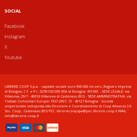
SOCIAL
Facebook
Instagram
X
Youtube
LIBRERIE.COOP S.p.a. - capitale sociale euro 900.000 int.vers. Registro imprese
di Bologna, C.F. e P.I.: 02591561200 REA di Bologna: 451543 ; SEDE LEGALE: via
Villanova, 29/7 - 40055 Villanova di Castenaso (BO) - SEDE AMMINISTRATIVA: via
Trattati Comunitari Europei 1957-2007, 13 - 40127 Bologna - Società
unipersonale sottoposta alla Direzione e Coordinamento di Coop Alleanza 3.0
Soc. Coop., Castenaso (BO) PEC: libreriecoopspa@pec.librerie.coop.it MAIL:
info@librerie.coop.it