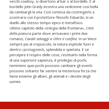
vecchi cowboy, si divertono al bar o al bordello. E al
bordello John Grady incontra una sedicenne cosí bella
da cambiargli la vita. Cosí contesa da costringerlo a
scontrarsi con il protettore-filosofo Eduardo, in un
duello allo stesso tempo epico e metafisico.
Ultimo capitolo della «trilogia della frontiera»,
Città
della pianura
parte dove arrivavano i primi due
romanzi,
Cavalli selvaggi
e
Oltre il confine
. In un West
sempre piú al crepuscolo, la natura esplode fuori e
dentro i protagonisti, splendida e spietata. E se
percepire il respiro delle cose, restituirlo nella forma
di una superiore sapienza, è privilegio di pochi,
nemmeno quei pochi possono cambiare gli eventi:
possono soltanto far sentire la misteriosa forza che
tiene insieme gli alberi, gli animali e i destini degli
uomini.