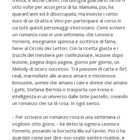
otto volte per accorgersi di lui. Manuela, poi, ha
quarant'anni ed è disoccupata, ma investe i cento
euro di un Gratta e Vinci per partecipare al corso in
cui tutti questi personaggi s'incrociano:
Come scrivere
un romanzo rosa in una settimana
, che Leonora
Forneris, insegnante spinosa e scrittrice di fama,
tiene al Circolo dei Lettori. Con la ricetta giusta e i
trucchi del mestiere per confezionare, lezione dopo
lezione, pagina dopo pagina, giorno per giorno, un
Melody di sicuro successo. Tra passioni di carta e flirt
reali, marmellate alle arance amare e misteriose
limousine, uomini che amano i cani e donne che amano
i gatti, Stefania Bertola ci trasporta con ironia e
intelligenza in un universo dalle tinte pastello, creando
un romanzo che sa di rosa. In ogni senso.
- Per scrivere un romanzo rosa in una settimana ci
vogliono otto giorni, - ha detto la signora Leonora
Forneris, posando la borsetta lilla sul tavolo. Poi ci ha
guardati come per dire: non voglio sentire risatine, e