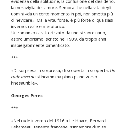
evidenza della solitudine, la confusione del desiderio,
la meraviglia dell'amore. Sembra che nella vita degli
uomini «da un certo momento in poi, non smetta più
di nevicare». Ma la vita, forse, è più forte di qualsiasi
inverno, reale e metaforico.
Un romanzo caratterizzato da uno straordinario,
aspro umorismo, scritto nel 1939, da troppi anni
inspiegabilmente dimenticato.
***
«Di sorpresa in sorpresa, di scoperta in scoperta,
Un
rude inverno
si incammina piano piano verso
l'inesauribile».
Georges Perec
***
«Nel rude inverno del 1916 a Le Havre, Bernard
Lehameau, tenente francese, s'innamora di miss