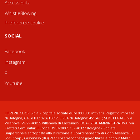
Accessibilità
WhistleBlowing
Preferenze cookie
SOCIAL
Facebook
Instagram
X
Youtube
LIBRERIE.COOP S.p.a. - capitale sociale euro 900.000 int.vers. Registro imprese
di Bologna, C.F. e P.I.: 02591561200 REA di Bologna: 451543 ; SEDE LEGALE: via
Villanova, 29/7 - 40055 Villanova di Castenaso (BO) - SEDE AMMINISTRATIVA: via
Trattati Comunitari Europei 1957-2007, 13 - 40127 Bologna - Società
unipersonale sottoposta alla Direzione e Coordinamento di Coop Alleanza 3.0
Soc. Coop., Castenaso (BO) PEC: libreriecoopspa@pec.librerie.coop.it MAIL: