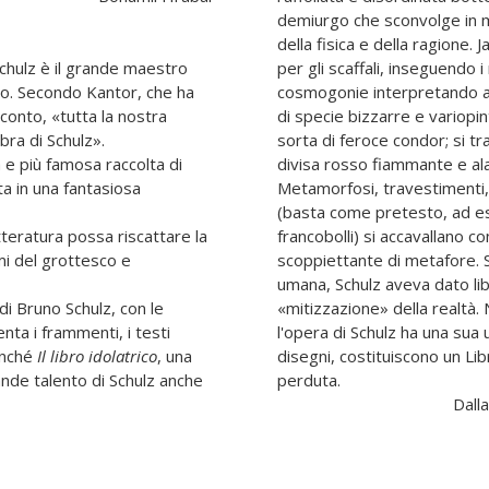
demiurgo che sconvolge in m
della fisica e della ragione.
chulz è il grande maestro
per gli scaffali, inseguendo 
to. Secondo Kantor, che ha
cosmogonie interpretando a m
conto, «tutta la nostra
di specie bizzarre e variopint
bra di Schulz».
sorta di feroce condor; si trasforma in pompier
a e più famosa raccolta di
divisa rosso fiammante e ala
ta in una fantasiosa
Metamorfosi, travestimenti,
(basta come pretesto, ad e
teratura possa riscattare la
francobolli) si accavallano con
rmi del grottesco e
scoppiettante di metafore. S
umana, Schulz aveva dato libe
di Bruno Schulz, con le
«mitizzazione» della realtà. N
senta i frammenti, i testi
l'opera di Schulz ha una sua u
nonché
Il libro idolatrico
, una
disegni, costituiscono un Libr
ande talento di Schulz anche
perduta.
Dall