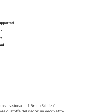
supportati
er
rs
Pad
ntasia visionaria di Bruno Schulz è
tega di stoffe del padre: un vecchietto-