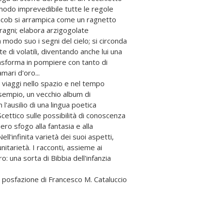
odo imprevedibile tutte le regole
 Jacob si arrampica come un ragnetto
i ragni; elabora arzigogolate
odo suo i segni del cielo; si circonda
e di volatili, diventando anche lui una
e con tanto di
mari d'oro...
 viaggi nello spazio e nel tempo
sempio, un vecchio album di
 l'ausilio di una lingua poetica
cettico sulle possibilità di conoscenza
ro sfogo alla fantasia e alla
ell'infinita varietà dei suoi aspetti,
nitarietà. I racconti, assieme ai
o: una sorta di Bibbia dell'infanzia
a posfazione di Francesco M. Cataluccio