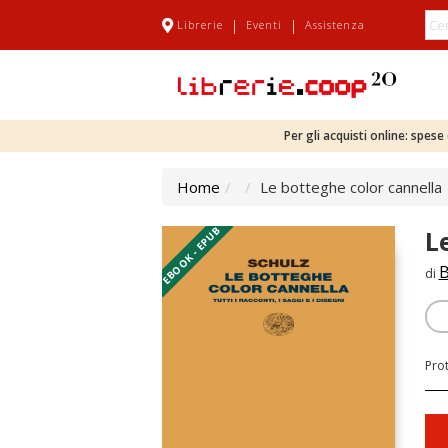
|
|
Librerie
Eventi
Assistenza
Per gli acquisti online: spes
Home
Le botteghe color cannella
EBOOK - EPUB
L
B
di
Pro