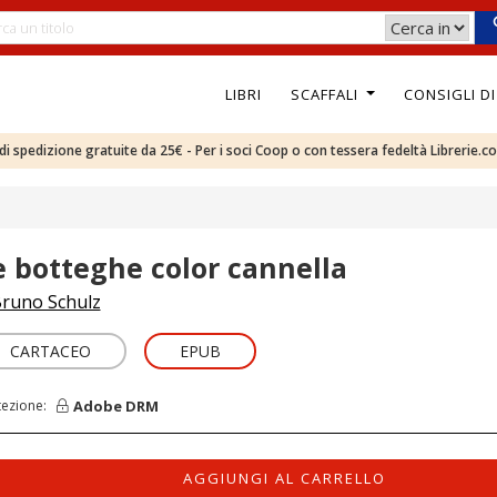
LIBRI
SCAFFALI
CONSIGLI D
e di spedizione gratuite da 25€ - Per i soci Coop o con tessera fedeltà Librerie.c
e botteghe color cannella
runo Schulz
CARTACEO
EPUB
Adobe DRM
tezione:
AGGIUNGI AL CARRELLO