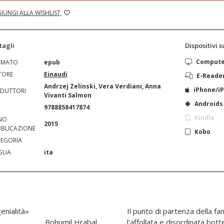
IUNGI ALLA WISHLIST
tagli
Dispositivi 
Comput
RMATO
epub
TORE
Einaudi
E-Reade
Andrzej Zelinski, Vera Verdiani, Anna
iPhone/i
DUTTORI
Vivanti Salmon
Androids
N
9788858417874
Kindle
NO
2015
BLICAZIONE
Kobo
EGORIA
GUA
ita
genialità»
Il punto di partenza della fa
Bohumil Hrabal
l'affollata e disordinata bot