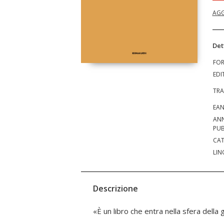
AGG
Det
FO
EDI
TRA
EA
AN
PUB
CAT
LIN
Descrizione
«È un libro che entra nella sfera della 