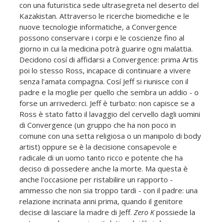
con una futuristica sede ultrasegreta nel deserto del
Kazakistan. Attraverso le ricerche biomediche e le
nuove tecnologie informatiche, a Convergence
possono conservare i corpi e le coscienze fino al
giorno in cui la medicina potrà guarire ogni malattia.
Decidono cosí di affidarsi a Convergence: prima Artis
poi lo stesso Ross, incapace di continuare a vivere
senza l'amata compagna. Cosí Jeff si riunisce con il
padre e la moglie per quello che sembra un addio - o
forse un arrivederci. Jeff è turbato: non capisce se a
Ross è stato fatto il lavaggio del cervello dagli uomini
di Convergence (un gruppo che ha non poco in
comune con una setta religiosa o un manipolo di body
artist) oppure se è la decisione consapevole e
radicale di un uomo tanto ricco e potente che ha
deciso di possedere anche la morte. Ma questa è
anche l'occasione per ristabilire un rapporto -
ammesso che non sia troppo tardi - con il padre: una
relazione incrinata anni prima, quando il genitore
decise di lasciare la madre di Jeff.
Zero K
possiede la