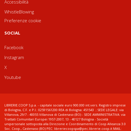
Accessibilità
WhistleBlowing
Preferenze cookie
SOCIAL
Facebook
Instagram
X
Youtube
LIBRERIE.COOP S.p.a. - capitale sociale euro 900.000 int.vers. Registro imprese
di Bologna, C.F. e P.I.: 02591561200 REA di Bologna: 451543 ; SEDE LEGALE: via
Villanova, 29/7 - 40055 Villanova di Castenaso (BO) - SEDE AMMINISTRATIVA: via
Trattati Comunitari Europei 1957-2007, 13 - 40127 Bologna - Società
unipersonale sottoposta alla Direzione e Coordinamento di Coop Alleanza 3.0
Soc. Coop., Castenaso (BO) PEC: libreriecoopspa@pec.librerie.coop.it MAIL: