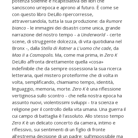
potenza solenne e ricapitolativa dei libri che
sanciscono un'epoca e aprono al futuro. È come se
con questo libro DeLillo ripercorresse,
attraversandola, tutta la sua produzione: da
Rumore
bianco
- le immagini dei disastri come unica, grande
narrazione del nostro tempo - a
Underworld
- certe
scene, di struggente dolcezza, di vita quotidiana nel
Bronx -, dalla
Stella di Ratner
a
L'uomo che cade
, da
Mao II
a
Cosmopolis
. Ma, come mai prima, in
Zero K
DeLillo affronta direttamente quella «cosa»
indefinibile che da sempre ossessiona la sua ricerca
letteraria, quel mistero proteiforme che di volta in
volta, semplificando, chiamiamo tempo, identità,
linguaggio, memoria, morte.
Zero K
è una riflessione
vertiginosa sullo scontro - che nella nostra epoca ha
assunto nuovi, violentissimi sviluppi - tra scienza e
religione per il controllo della vita umana. Una guerra il
cui campo di battaglia è l'assoluto. Allo stesso tempo
Zero K
è un delicato concerto da camera, intimo e
riflessivo, sui sentimenti di un figlio di fronte
all'estrema decisione di un padre; sull'impossibile ma