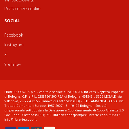
Preferenze cookie
SOCIAL
Facebook
Instagram
X
Youtube
LIBRERIE.COOP S.p.a. - capitale sociale euro 900.000 int.vers. Registro imprese
di Bologna, C.F. e P.I.: 02591561200 REA di Bologna: 451543 ; SEDE LEGALE: via
Villanova, 29/7 - 40055 Villanova di Castenaso (BO) - SEDE AMMINISTRATIVA: via
Trattati Comunitari Europei 1957-2007, 13 - 40127 Bologna - Società
unipersonale sottoposta alla Direzione e Coordinamento di Coop Alleanza 3.0
Soc. Coop., Castenaso (BO) PEC: libreriecoopspa@pec.librerie.coop.it MAIL:
info@librerie.coop.it