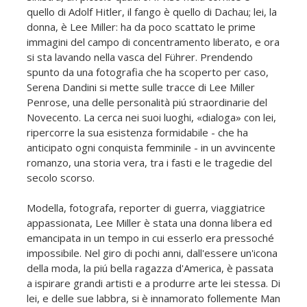
quello di Adolf Hitler, il fango è quello di Dachau; lei, la
donna, è Lee Miller: ha da poco scattato le prime
immagini del campo di concentramento liberato, e ora
si sta lavando nella vasca del Führer. Prendendo
spunto da una fotografia che ha scoperto per caso,
Serena Dandini si mette sulle tracce di Lee Miller
Penrose, una delle personalità piú straordinarie del
Novecento. La cerca nei suoi luoghi, «dialoga» con lei,
ripercorre la sua esistenza formidabile - che ha
anticipato ogni conquista femminile - in un avvincente
romanzo, una storia vera, tra i fasti e le tragedie del
secolo scorso.
Modella, fotografa, reporter di guerra, viaggiatrice
appassionata, Lee Miller è stata una donna libera ed
emancipata in un tempo in cui esserlo era pressoché
impossibile. Nel giro di pochi anni, dall'essere un'icona
della moda, la piú bella ragazza d'America, è passata
a ispirare grandi artisti e a produrre arte lei stessa. Di
lei, e delle sue labbra, si è innamorato follemente Man