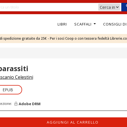
LIBRI
SCAFFALI
CONSIGLI D
e di spedizione gratuite da 25€ - Per i soci Coop o con tessera fedeltà Librerie.c
parassiti
scanio Celestini
EPUB
Adobe DRM
tezione:
AGGIUNGI AL CARRELLO