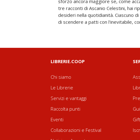
sforzo ancora maggiore se, come accad
un abbraccio, a un ricordo. Persona
tre racconti di Ascanio Celestini, hai r
tutti noi, scopriranno quanto smettere 
desideri nella quotidianità. Ciascuno d
di scendere a patti con l'inevitabile, con
LIBRERIE.COOP
SE
Chi siamo
Ass
Le Librerie
Lib
Servizi e vantaggi
Pre
Raccolta punti
Gui
Eventi
Gif
Collaborazioni e Festival
Isc