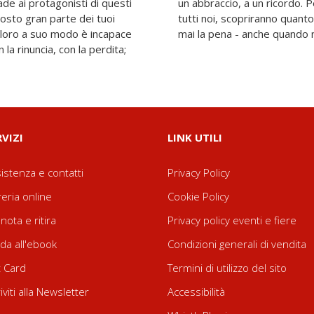
e ai protagonisti di questi
ggi che, come è accaduto a
iposto gran parte dei tuoi
di farsi domande non valga
i loro a suo modo è incapace
mai la pena - anche quando 
 la rinuncia, con la perdita;
RVIZI
LINK UTILI
istenza e contatti
Privacy Policy
reria online
Cookie Policy
nota e ritira
Privacy policy eventi e fiere
da all'ebook
Condizioni generali di vendita
t Card
Termini di utilizzo del sito
riviti alla Newsletter
Accessibilità