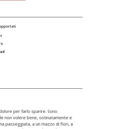
supportati
er
rs
Pad