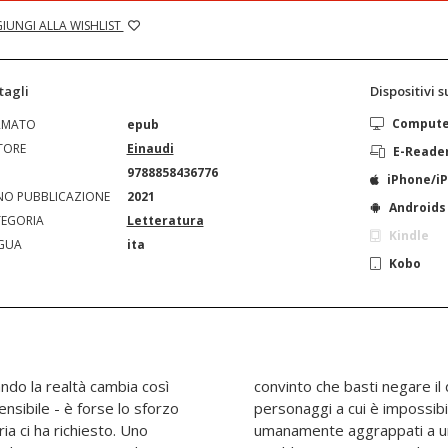
IUNGI ALLA WISHLIST
tagli
Dispositivi 
Comput
RMATO
epub
TORE
Einaudi
E-Reade
N
9788858436776
iPhone/i
O PUBBLICAZIONE
2021
Androids
EGORIA
Letteratura
Kindle
GUA
ita
Kobo
ndo la realtà cambia così
 per farlo sparire. Sono
sibile - è forse lo sforzo
lere bene, ostinatamente e
a ci ha richiesto. Uno
 a un mazzo di fiori, a