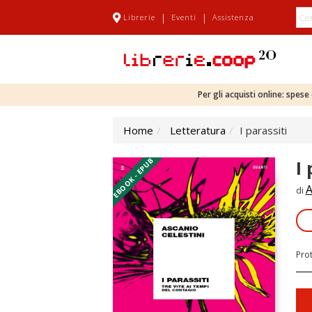
|
|
Librerie
Eventi
Assistenza
Per gli acquisti online: spes
Home
Letteratura
I parassiti
EBOOK - EPUB
I 
A
di
Pro