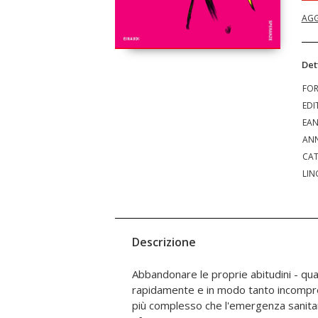
AGG
Det
FO
EDI
EA
ANN
CAT
LIN
Descrizione
Abbandonare le proprie abitudini - qua
convinto che basti negare il dolore
rapidamente e in modo tanto incompren
personaggi a cui è impossibile non vo
più complesso che l'emergenza sanitari
umanamente aggrappati a una passeggiata,