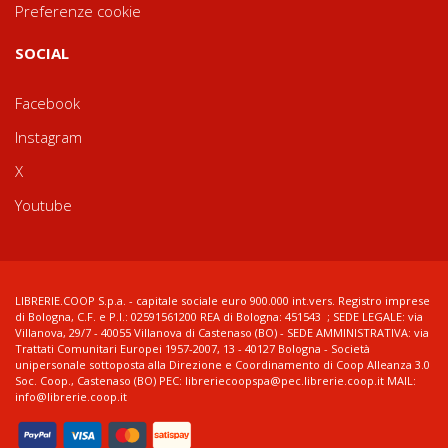
Preferenze cookie
SOCIAL
Facebook
Instagram
X
Youtube
LIBRERIE.COOP S.p.a. - capitale sociale euro 900.000 int.vers. Registro imprese
di Bologna, C.F. e P.I.: 02591561200 REA di Bologna: 451543 ; SEDE LEGALE: via
Villanova, 29/7 - 40055 Villanova di Castenaso (BO) - SEDE AMMINISTRATIVA: via
Trattati Comunitari Europei 1957-2007, 13 - 40127 Bologna - Società
unipersonale sottoposta alla Direzione e Coordinamento di Coop Alleanza 3.0
Soc. Coop., Castenaso (BO) PEC: libreriecoopspa@pec.librerie.coop.it MAIL:
info@librerie.coop.it