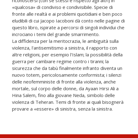
riconoscersi (con se stessi e rispetto agli altri) in
«qualcosa» di condiviso e condivisibile. Specie di
fronte alle realtà e ai problemi quotidiani e ben poco
eludibili di cui Jacopo Iacoboni dà conto nelle pagine di
questo libro, ispirate a percorsi di singoli individui che
incrociano i temi del grande smarrimento.
La diffidenza per la meritocrazia, le ambiguità sulla
violenza, l'antisemitismo a sinistra, il rapporto con
altre religioni, per esempio l'Islam; la possibilità della
guerra per cambiare regime contro i tiranni; la
sicurezza che da tabù finalmente infranto diventa un
nuovo totem, pericolosamente conformista; i silenzi
delle neofemministe di fronte alla violenza, anche
mortale, sul corpo delle donne, da Ayaan Hirsi Ali a
Hina Salem, fino alla giovane Neda, simbolo delle
violenza di Teheran. Temi di fronte ai quali bisognerà
provare a «essere» di sinistra, senza la sinistra.