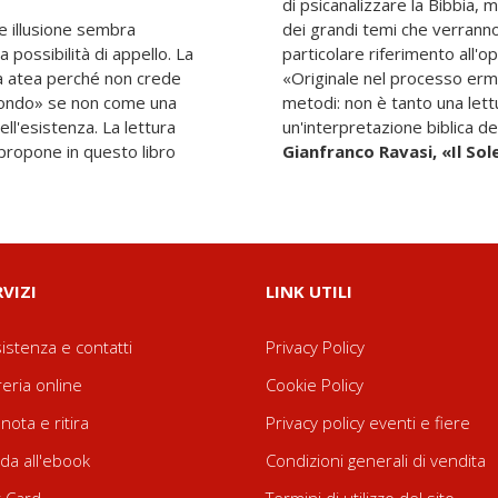
di psicanalizzare la Bibbia, 
me illusione sembra
la psicoanalisi, con
 possibilità di appello. La
particolare riferimento all'o
ta atea perché non crede
«Originale nel processo erme
 mondo» se non come una
metodi: non è tanto una lettu
ell'esistenza. La lettura
un'interpretazione biblica del
propone in questo libro
Gianfranco Ravasi, «Il Sol
RVIZI
LINK UTILI
istenza e contatti
Privacy Policy
reria online
Cookie Policy
nota e ritira
Privacy policy eventi e fiere
da all'ebook
Condizioni generali di vendita