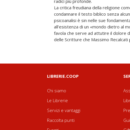
radici piú profonde.
La critica freudiana della religione co
dei grandi temi che verranno ereditati dal
condannare il testo biblico senza alcuna
psicoanalisi è sin nelle sue fondamen
all'esistenza di un «mondo dietro al
favola che serve ad attutire il dolore d
delle Scritture che Massimo Recalcati 
LIBRERIE.COOP
SE
Chi siamo
Ass
Le Librerie
Lib
Servizi e vantaggi
Pre
Raccolta punti
Gui