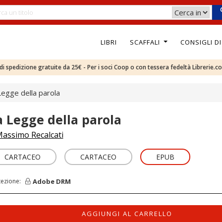
LIBRI
SCAFFALI
CONSIGLI D
e di spedizione gratuite da 25€ - Per i soci Coop o con tessera fedeltà Librerie.c
Legge della parola
a Legge della parola
assimo Recalcati
CARTACEO
CARTACEO
EPUB
Adobe DRM
tezione:
AGGIUNGI AL CARRELLO