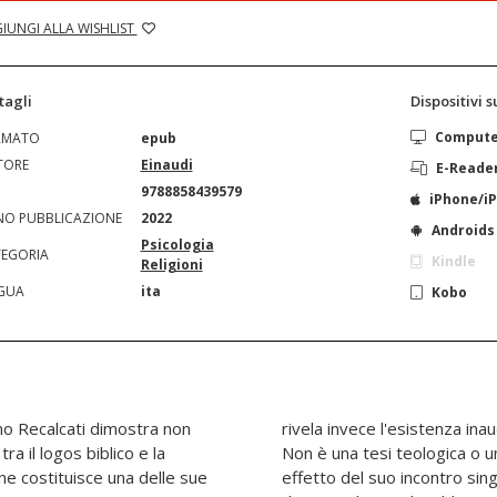
IUNGI ALLA WISHLIST
tagli
Dispositivi 
Comput
RMATO
epub
TORE
Einaudi
E-Reade
N
9788858439579
iPhone/i
O PUBBLICAZIONE
2022
Androids
Psicologia
EGORIA
Kindle
Religioni
GUA
ita
Kobo
mo Recalcati dimostra non
rivela invece l'esistenza inaud
ico e la
Non è una tesi teologica o u
effetto del suo incontro singo