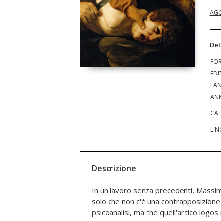
AGG
Det
FO
EDI
EA
ANN
CAT
LIN
Descrizione
In un lavoro senza precedenti, Massi
solo che non c'è una contrapposizione tra il logos bibl
psicoanalisi, ma che quell'antico logos ne costituisce una delle sue