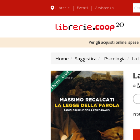
|
|
Librerie
Eventi
Assistenza
Per gli acquisti online: spes
Home
Saggistica
Psicologia
La 
EBOOK - EPUB
L
M
di
Pro