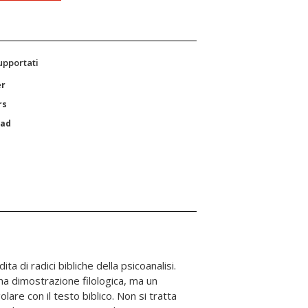
supportati
er
rs
Pad
ita di radici bibliche della psicoanalisi.
na dimostrazione filologica, ma un
lare con il testo biblico. Non si tratta