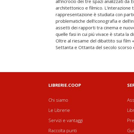
all'incrocio dei tre spazi analizzati da 
architettonico e filmico. L'interazione t
rappresentazione è studiata con parti
problematiche dell'iconografia e dell'int
assetti dei rapporti tra cinema e nuove 
quelle fasi in cui piú vivace è stata la 
Oltre al riesame del dibattito sui film «
Tarkovskij a Greenaway, da Visconti a
Settanta e Ottanta del secolo scorso 
LIBRERIE.COOP
SE
Chi siamo
Ass
Le Librerie
Lib
Servizi e vantaggi
Pre
Raccolta punti
Gui