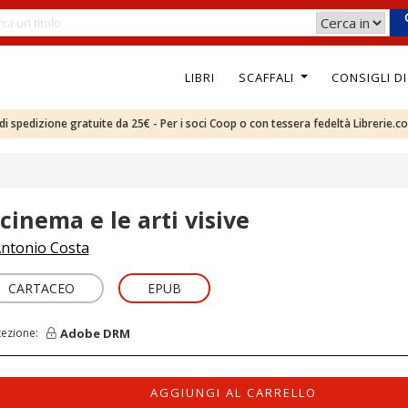
LIBRI
SCAFFALI
CONSIGLI D
e di spedizione gratuite da 25€ - Per i soci Coop o con tessera fedeltà Librerie.c
 cinema e le arti visive
ntonio Costa
CARTACEO
EPUB
Adobe DRM
tezione:
AGGIUNGI AL CARRELLO