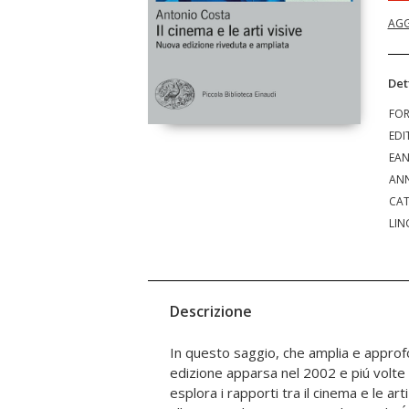
AGG
Det
FO
EDI
EA
ANN
CAT
LIN
Descrizione
In questo saggio, che amplia e appro
edizione apparsa nel 2002 e piú volte
esplora i rapporti tra il cinema e le art