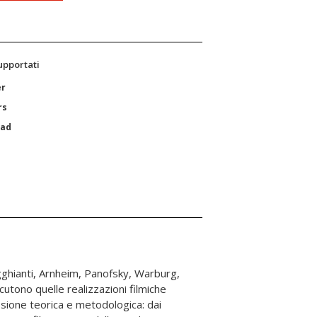
supportati
er
rs
Pad
agghianti, Arnheim, Panofsky, Warburg,
iscutono quelle realizzazioni filmiche
essione teorica e metodologica: dai