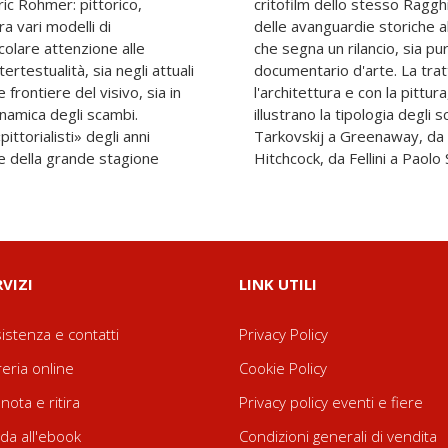
Éric Rohmer: pittorico,
critofilm dello stesso Ragghi
ra vari modelli di
delle avanguardie storiche 
colare attenzione alle
che segna un rilancio, sia pu
ertestualità, sia negli attuali
documentario d'arte. La trat
frontiere del visivo, sia in
l'architettura e con la pittur
dinamica degli scambi.
illustrano la tipologia degli
pittorialisti» degli anni
 Lynch, da Antonioni a
e della grande stagione
Hitchcock, da Fellini a Paolo
RVIZI
LINK UTILI
istenza e contatti
Privacy Policy
reria online
Cookie Policy
nota e ritira
Privacy policy eventi e fiere
da all'ebook
Condizioni generali di vendita