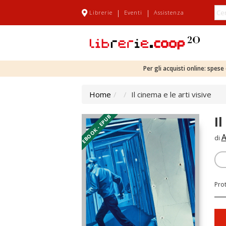
|
|
Librerie
Eventi
Assistenza
Per gli acquisti online: spes
Home
Il cinema e le arti visive
EBOOK - EPUB
Il
A
di
Pro