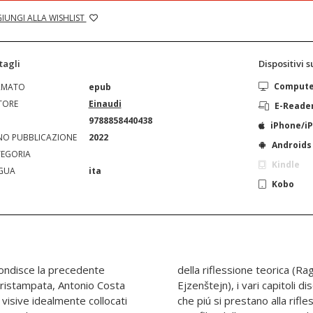
IUNGI ALLA WISHLIST
tagli
Dispositivi 
Comput
RMATO
epub
TORE
Einaudi
E-Reade
N
9788858440438
iPhone/i
O PUBBLICAZIONE
2022
Androids
EGORIA
Kindle
GUA
ita
Kobo
fondisce la precedente
della riflessione teorica (R
 ristampata, Antonio Costa
Ejzenštejn), i vari capitoli d
i visive idealmente collocati
che piú si prestano alla rifl