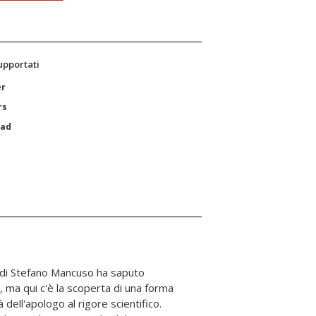
supportati
er
rs
Pad