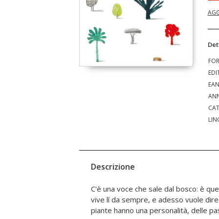
AGG
Det
FO
EDI
EA
ANN
CAT
LIN
Descrizione
C'è una voce che sale dal bosco: è quel
promesse. Nessuno meglio di Ste
vive lí da sempre, e adesso vuole dire
raccontare il regno vegetale, ma qui c'è
piante hanno una personalità, delle pas
nuova, che coniuga la vivacità dell'apolog