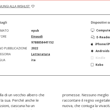
IUNGI ALLA WISHLIST
tagli
Dispositivi 
Comput
RMATO
epub
TORE
Einaudi
E-Reade
N
9788858441152
iPhone/i
O PUBBLICAZIONE
2022
Androids
EGORIA
Letteratura
Kindle
GUA
ita
Kobo
la di un vecchio albero che
fano Mancuso ha saputo
 la sua. Perché anche le
 la scoperta di una forma
sioni, ciascuna ha un
o al rigore scientifico.