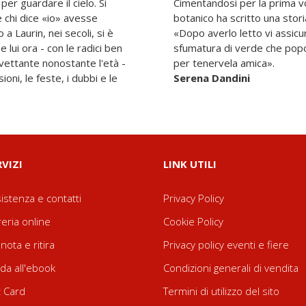
er guardare il cielo. Si
a narrativa, il celebre
e chi dice «io» avesse
botanico ha scritto una stori
 a Laurin, nei secoli, si è
«Dopo averlo letto vi assicu
e lui ora - con le radici ben
sfumatura di verde che popol
vettante nonostante l'età -
per tenervela amica».
oni, le feste, i dubbi e le
Serena Dandini
RVIZI
LINK UTILI
istenza e contatti
Privacy Policy
reria online
Cookie Policy
nota e ritira
Privacy policy eventi e fiere
da all'ebook
Condizioni generali di vendita
t Card
Termini di utilizzo del sito