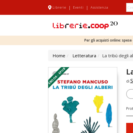
|
|
Librerie
Eventi
Assistenza
Per gli acquisti online: spes
Home
Letteratura
La tribú degli a
EBOOK - EPUB
L
S
di
Pro