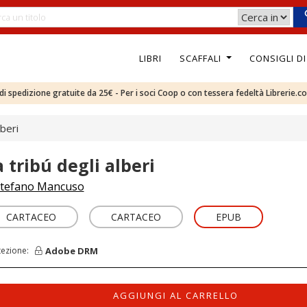
LIBRI
SCAFFALI
CONSIGLI D
e di spedizione gratuite da 25€ - Per i soci Coop o con tessera fedeltà Librerie.c
lberi
a tribú degli alberi
tefano Mancuso
CARTACEO
CARTACEO
EPUB
Adobe DRM
tezione:
AGGIUNGI AL CARRELLO