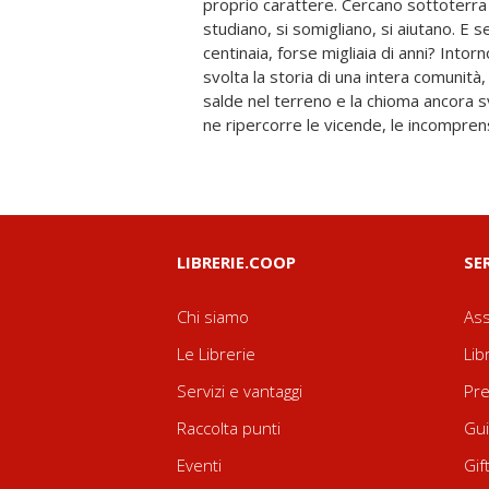
proprio carattere. Cercano sottoterra p
Cimentandosi per la prima volta con l
studiano, si somigliano, si aiutano. E s
centinaia, forse migliaia di anni? Intorno
svolta la storia di una intera comunità, 
salde nel terreno e la chioma ancora s
ne ripercorre le vicende, le incomprensi
LIBRERIE.COOP
SE
Chi siamo
Ass
Le Librerie
Lib
Servizi e vantaggi
Pre
Raccolta punti
Gui
Eventi
Gif