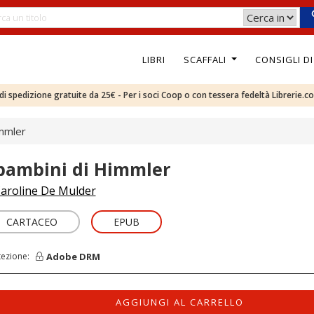
LIBRI
SCAFFALI
CONSIGLI D
e di spedizione gratuite da 25€ - Per i soci Coop o con tessera fedeltà Librerie.c
immler
 bambini di Himmler
aroline De Mulder
CARTACEO
EPUB
Adobe DRM
tezione:
AGGIUNGI AL CARRELLO