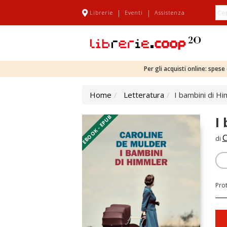
|
|
Librerie
Eventi
Assistenza
Per gli acquisti online: spes
Home
Letteratura
I bambini di H
EBOOK - EPUB
I
C
di
Pro