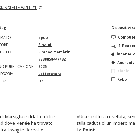
IUNGI ALLA WISHLIST
tagli
Dispositivi 
Comput
RMATO
epub
TORE
Einaudi
E-Reade
DUTTORI
Simona Mambrini
iPhone/i
N
9788858447482
Androids
O PUBBLICAZIONE
2025
Kindle
EGORIA
Letteratura
Kobo
GUA
ita
i Marsiglia e di latte dolce
«Una scrittura cesellata, se
and dove Renée ha trovato
sulla caduta di un impero ma
ra tovaglie floreali e
Le Point