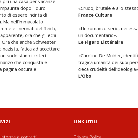
a piú una casa per vacanze
 impaurita dopo il duro
«Crudo, brutale e allo stes
to di essere incinta di
France Culture
ia. Ma nell'immacolato
mme e i neonati del Reich,
«Un romanzo serio, necessari
apparente, ora che gli echi
un documentario».
ni? Ora che anche Schwester
Le Figaro Littéraire
a nazista, fatica ad accettare
non soddisfano i criteri
«Caroline De Mulder, identif
manzo che conquista e
tragica umanità dei suoi pers
a pagina oscura e
cieca crudeltà dell'ideologia
L'Obs
RVIZI
LINK UTILI
istenza e contatti
Privacy Policy