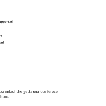
supportati
er
rs
Pad
nza enfasi, che getta una luce feroce
lato».