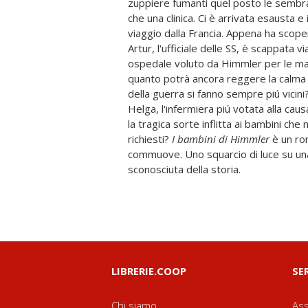
zuppiere fumanti quel posto le sembr
che una clinica. Ci è arrivata esausta e
viaggio dalla Francia. Appena ha scoper
Artur, l'ufficiale delle SS, è scappata v
ospedale voluto da Himmler per le ma
quanto potrà ancora reggere la calma 
della guerra si fanno sempre piú vici
Helga, l'infermiera piú votata alla caus
la tragica sorte inflitta ai bambini che 
richiesti?
I bambini di Himmler
è un ro
commuove. Uno squarcio di luce su un
sconosciuta della storia.
LIBRERIE.COOP
SE
Chi siamo
Ass