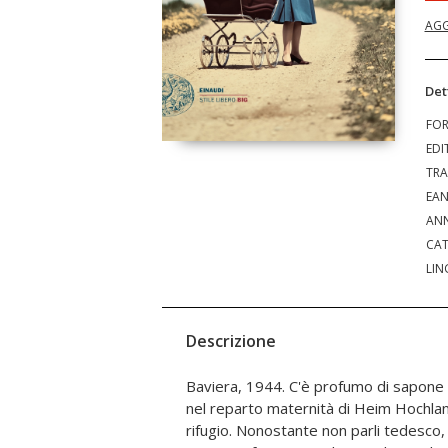
AGG
Det
FO
EDI
TRA
EA
ANN
CAT
LIN
Descrizione
Baviera, 1944. C'è profumo di sapone d
nel reparto maternità di Heim Hochl
rifugio. Nonostante non parli tedesco, t