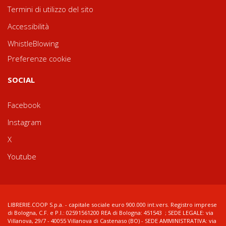
Termini di utilizzo del sito
Accessibilità
WhistleBlowing
Preferenze cookie
SOCIAL
Facebook
Instagram
X
Youtube
LIBRERIE.COOP S.p.a. - capitale sociale euro 900.000 int.vers. Registro imprese
di Bologna, C.F. e P.I.: 02591561200 REA di Bologna: 451543 ; SEDE LEGALE: via
Villanova, 29/7 - 40055 Villanova di Castenaso (BO) - SEDE AMMINISTRATIVA: via