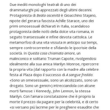
Due inediti monologhi teatrali di uno dei
drammaturghi piú apprezzati degli ultimi decenni.
Protagonista di
Beata oscenità
è Gioacchino Stajano,
nipote del gerarca fascista Achille Starace, uno dei
primi omosessuali dichiarati in Italia, scandaloso
protagonista delle notti della dolce vita romana, in
seguito transessuale e infine devota cattolica. Le
metamorfosi di una vita vissuta in anticipo sui tempi,
sempre controcorrente e sfidando le ipocrisie della
società. In
Questa cosa chiamata amore
, un
malinconico e solitario Truman Capote, rivolgendosi
idealmente alla sua amica Marilyn Monroe, ripercorre
la propria vita (dal rapporto con la madre alla celebre
festa al Plaza dopo il successo di
A sangue freddo
:
«Sono un omesessuale, sono un alcolizzato, sono un
drogato. Sono un genio!») intrecciandola con alcune
morti famose: i Kennedy, John Lennon, la stessa
Marilyn. Con l'amara constatazione che è proprio la
morte il prezzo da pagare per la celebrità, e di certo
«si versano piú lacrime per le preghiere esaudite che