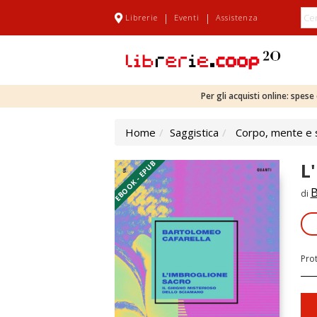
|
|
Librerie
Eventi
Assistenza
Per gli acquisti online: spes
Home
Saggistica
Corpo, mente e s
EBOOK - EPUB
L
B
di
Pro