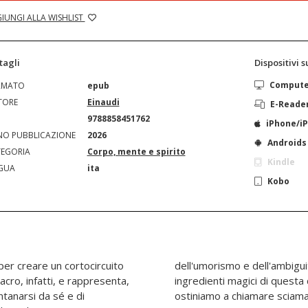
IUNGI ALLA WISHLIST
tagli
Dispositivi 
Comput
RMATO
epub
TORE
Einaudi
E-Reade
N
9788858451762
iPhone/i
O PUBBLICAZIONE
2026
Androids
EGORIA
Corpo, mente e spirito
Kindle
GUA
ita
Kobo
per creare un cortocircuito
esti potrebbero essere gli
acro, infatti, e rappresenta,
inibile e metamorfica che ci
ntanarsi da sé e di
ostiniamo a chiamare sciam