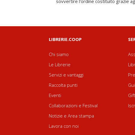
sovvertire l'ordine costituito grazie agl
LIBRERIE.COOP
SE
Chi siamo
Ass
Le Librerie
Lib
Servizi e vantaggi
Pre
Raccolta punti
Gui
Eventi
Gif
Collaborazioni e Festival
Isc
Notizie e Area stampa
Lavora con noi