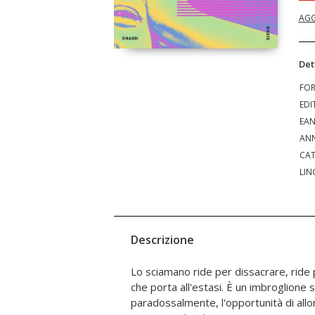
AGG
Det
FO
EDI
EA
ANN
CAT
LIN
Descrizione
Lo sciamano ride per dissacrare, ride 
dell'umorismo e dell'ambiguità. E qu
che porta all'estasi. È un imbroglione s
ingredienti magici di questa cosa indef
paradossalmente, l'opportunità di allo