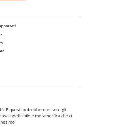
supportati
er
rs
Pad
anesimo.