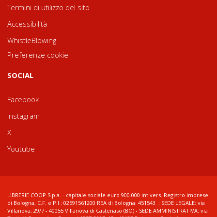
Termini di utilizzo del sito
Accessibilità
WhistleBlowing
Preferenze cookie
SOCIAL
Facebook
Instagram
X
Youtube
LIBRERIE.COOP S.p.a. - capitale sociale euro 900.000 int.vers. Registro imprese
di Bologna, C.F. e P.I.: 02591561200 REA di Bologna: 451543 ; SEDE LEGALE: via
Villanova, 29/7 - 40055 Villanova di Castenaso (BO) - SEDE AMMINISTRATIVA: via