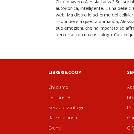
Chi è davvero Alessia Lanza? Sui social
maniera sfrontata, con ironia e senza pel
autoironica, intelligente. È una delle 
attraverso una serie di argomenti cari a
web. Ma dietro lo schermo del cellulare
sue ansie - dal timore del giudizio degl
rispondere a questa domanda, Alessia 
sottona -, ma anche il suo coraggio nel
sue emozioni, che ha imparato ad affr
desiderio di affermazione. Per scoprir
percorso con una psicologa. Così in que
LIBRERIE.COOP
SE
Chi siamo
Ass
Le Librerie
Lib
Servizi e vantaggi
Pre
Raccolta punti
Gui
Eventi
Gif