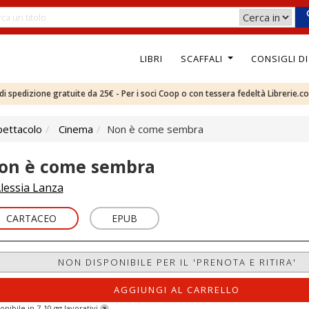
LIBRI
SCAFFALI
CONSIGLI D
e di spedizione gratuite da 25€ - Per i soci Coop o con tessera fedeltà Librerie.c
pettacolo
Cinema
Non è come sembra
on è come sembra
lessia Lanza
CARTACEO
EPUB
NON DISPONIBILE PER IL 'PRENOTA E RITIRA'
AGGIUNGI AL CARRELLO
onibile in 7-10 gg lavorativi
?