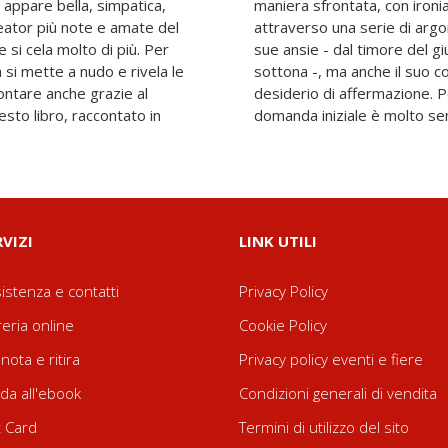
 appare bella, simpatica,
i sulla lingua, scopriremo,
creator più note e amate del
d Alessia, le sue paure e le
 si cela molto di più. Per
i altri alla sindrome della
si mette a nudo e rivela le
l'esporsi, la sua forza e il
ontare anche grazie al
e che la risposta alla
sto libro, raccontato in
domanda iniziale è molto s
RVIZI
LINK UTILI
istenza e contatti
Privacy Policy
reria online
Cookie Policy
nota e ritira
Privacy policy eventi e fiere
da all'ebook
Condizioni generali di vendita
t Card
Termini di utilizzo del sito