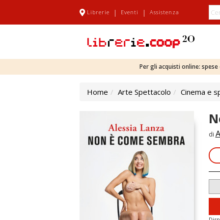
|
|
Librerie
Eventi
Assistenza
Per gli acquisti online: spes
Home
Arte Spettacolo
Cinema e s
N
A
di
Disp