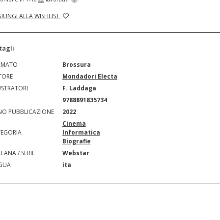
IUNGI ALLA WISHLIST
tagli
RMATO
Brossura
TORE
Mondadori Electa
USTRATORI
F. Laddaga
N
9788891835734
O PUBBLICAZIONE
2022
Cinema
EGORIA
Informatica
Biografie
LANA / SERIE
Webstar
GUA
ita