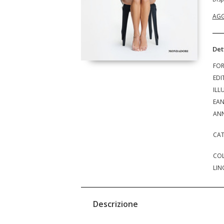
AGG
Det
FO
EDI
ILL
EA
ANN
CAT
COL
LIN
Descrizione