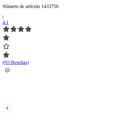
Número de artículo 1433756
|
4.1
|
(93 Reseñas)