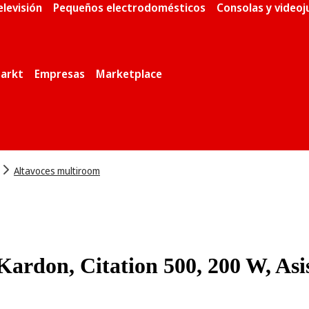
elevisión
Pequeños electrodomésticos
Consolas y video
arkt
Empresas
Marketplace
Altavoces multiroom
ardon, Citation 500, 200 W, Asi