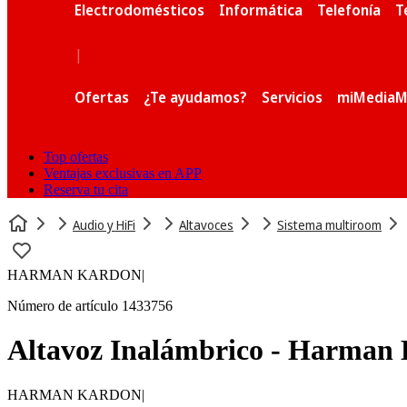
Electrodomésticos
Informática
Telefonía
T
|
Ofertas
¿Te ayudamos?
Servicios
miMediaM
Top ofertas
Ventajas exclusivas en APP
Reserva tu cita
Audio y HiFi
Altavoces
Sistema multiroom
HARMAN KARDON
|
Número de artículo 1433756
Altavoz Inalámbrico - Harman K
HARMAN KARDON
|