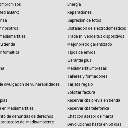
compromisos
Energía
 MediaMarkt
Reparaciones
ensa
Impresión de fotos
n nosotros
Instalación de electrodomésticos
 mediamarkt.es
Trade In: Vende tus dispositivos
tu tienda
Mejor precio garantizado
informática
Tipos de envíos
Garantía plus
ana
MediaMarkt Empresas
Talleres y formaciones
e divulgación de vulnerabilidades
Tarjeta regalo
Solicitar factura
pias
Reservar cita previa en tienda
a en Mediamarkt.es
Reservar cita telefónica
nto de denuncias de derechos
Chat con asesor de marca
protección del medioambiente
Devoluciones hasta en 60 días