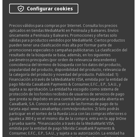
Configurar cookies
Precios válidos para compras por Internet. Consulta los precios
aplicados en tiendas MediaMarkt en Península y Baleares. Envíos
únicamente a Península y Baleares. Promociones y ofertas solo
válidas para productos vendidos por MediaMarkt. Ciertos productos
pueden tener una clasificación más alta por formar parte de
promociones especiales o campañas publicitarias. La clasificación del
resultado de la búsqueda se basa, además, en los siguientes
parámetros principales (por orden de relevancia descendente):
coincidencia del término de búsqueda con los datos del producto,
popularidad del producto, disponibilidad del producto, relevancia de
la categoría del producto y novedad del producto. Publicidad: 1)
Financiación a través de la MediaMarkt VISA, emitida por la entidad de
pago híbrida CaixaBank Payments & Consumer, E.F.C., E.P., S.A.U., y
sujeta a su aprobación. La entidad ha escogido como sistema de
protección de los fondos recibidos de usuarios de servicios de pago
que presta su depósito en una cuenta bancaria separada abierta en
CaixaBank, S.A. Conoce más acerca de las formas de pago de tu
tarjeta aquí: www.caixabankpc.com/es/productos. 2) Solo podrás
participar en el sorteo de la Rueda Loca con las compras inferiores o
iguales a 300 € y en el mismo día de la compra; entra en la app InOne
y prueba suerte. *Financiación a través de la MediaMarkt VISA,
emitida por la entidad de pago híbrida CaixaBank Payments &
Consumer, E.F.C., E.P., S.A.U., y sujeta a su autorización. La entidad ha