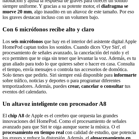
habitación y ajusta la respuesta de graves para ofrecer un sonido
siempre uniforme. Y gracias a su potente motor, el
diafragma se
mueve 20 mm
, algo inaudito en un altavoz de este tamaño. Por eso
los graves destacan incluso con un volumen bajo.
Con 6 micrófonos recibe alto y claro
Los
seis micrófonos
que hay en el interior del asistente digital Apple
HomePod captan todos los sonidos. Cuando dices 'Oye Siri', el
procesamiento de señales avanzado, la cancelación del ruido y el
eco permiten que te oiga sin tener que levantar la voz. Además, es tu
gran aliado para todo lo que quieres saber o hacer en casa. Consulta
el tiempo, envía mensajes o controla tus accesorios de domótica.
Solo tienes que pedirlo. Siri siempre está disponible para
informarte
sobre tráfico, noticias y deportes o para programar diferentes
temporizadores. Además, puedes
crear, cancelar o consultar
tus
eventos del calendario.
Un altavoz inteligente con procesador A8
El
chip A8
de Apple es el cerebro que orquesta las grandes
innovaciones del HomePod. Como el procesamiento de señales
avanzado para que Siri te oiga aunque suene la música. O el
procesamiento en tiempo real
con calidad de estudio, que potencia
los graves y reduce la distorsión. Además, el
almacenamiento en