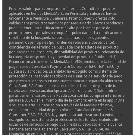
Precios válidos para compras por Internet. Consulta los precios
aplicados en tiendas MediaMarkt en Península y Baleares. Envíos
únicamente a Península y Baleares. Promociones y ofertas solo
válidas para productos vendidos por MediaMarkt. Ciertos productos
pueden tener una clasificación más alta por formar parte de
promociones especiales o campañas publicitarias. La clasificación del
resultado de la búsqueda se basa, además, en los siguientes
parámetros principales (por orden de relevancia descendente):
coincidencia del término de búsqueda con los datos del producto,
popularidad del producto, disponibilidad del producto, relevancia de
la categoría del producto y novedad del producto. Publicidad: 1)
Financiación a través de la MediaMarkt VISA, emitida por la entidad de
pago híbrida CaixaBank Payments & Consumer, E.F.C., E.P., S.A.U., y
sujeta a su aprobación. La entidad ha escogido como sistema de
protección de los fondos recibidos de usuarios de servicios de pago
que presta su depósito en una cuenta bancaria separada abierta en
CaixaBank, S.A. Conoce más acerca de las formas de pago de tu
tarjeta aquí: www.caixabankpc.com/es/productos. 2) Solo podrás
participar en el sorteo de la Rueda Loca con las compras inferiores o
iguales a 300 € y en el mismo día de la compra; entra en la app InOne
y prueba suerte. *Financiación a través de la MediaMarkt VISA,
emitida por la entidad de pago híbrida CaixaBank Payments &
Consumer, E.F.C., E.P., S.A.U., y sujeta a su autorización. La entidad ha
escogido como sistema de protección de los fondos recibidos de
usuarios de servicios de pago que presta su depósito en una cuenta
bancaria separada abierta en CaixaBank, S.A. TIN 0% TAE 0%.
Financiación en 3, 6, 10, 12, 18, 20 y 24 meses sin intereses. ******TAE