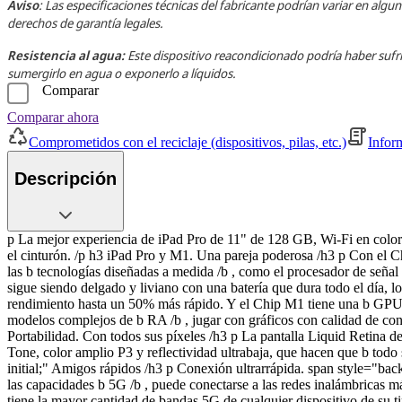
Aviso
: Las especificaciones técnicas del fabricante podrían variar en a
derechos de garantía legales.
Resistencia al agua:
Este dispositivo reacondicionado podría haber sufr
sumergirlo en agua o exponerlo a líquidos.
Comparar
Comparar ahora
Comprometidos con el reciclaje (dispositivos, pilas, etc.)
Infor
Descripción
p La mejor experiencia de iPad Pro de 11" de 128 GB, Wi-Fi en color
el cinturón. /p h3 iPad Pro y M1. Una pareja poderosa /h3 p Con el Ch
las b tecnologías diseñadas a medida /b , como el procesador de señal
sigue siendo delgado y liviano con una batería que dura todo el día, 
rendimiento hasta un 50% más rápido. Y el Chip M1 tiene una b GPU d
modelos complejos de b RA /b , jugar con gráficos con calidad de cons
Portabilidad. Con todos sus píxeles /h3 p La pantalla Liquid Retina 
Tone, color amplio P3 y reflectividad ultrabaja, que hacen que b todo 
initial;" Amigos rápidos /h3 p Conexión ultrarrápida. span style="bac
las capacidades b 5G /b , puede conectarse a las redes inalámbricas má
tiene la mayor cantidad de bandas 5G de cualquier dispositivo de su t