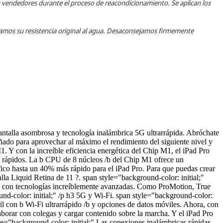
s vendedores durante el proceso de reacondicionamiento. Se aplican los
izamos su resistencia original al agua. Desaconsejamos firmemente
ntalla asombrosa y tecnología inalámbrica 5G ultrarrápida. Abróchate
eñado para aprovechar al máximo el rendimiento del siguiente nivel y
. Y con la increíble eficiencia energética del Chip M1, el iPad Pro
más rápidos. La b CPU de 8 núcleos /b del Chip M1 ofrece un
ico hasta un 40% más rápido para el iPad Pro. Para que puedas crear
la Liquid Retina de 11 ?. span style="background-color: initial;"
nta con tecnologías increíblemente avanzadas. Como ProMotion, True
ound-color: initial;" /p h3 5G y Wi-Fi. span style="background-color:
il con b Wi-Fi ultrarrápido /b y opciones de datos móviles. Ahora, con
laborar con colegas y cargar contenido sobre la marcha. Y el iPad Pro
le="background-color: initial;" Las conexiones inalámbricas rápidas