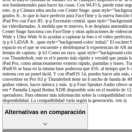
son fundamentales para hacer las cosas. Con Wi-Fi 6, puede estar segur
esto. /p p Cámara ultra ancha con Center Stage. span style="backgrou
grados /b , lo que lo hace perfecto para FaceTime y la nueva función
iPad Pro con Face ID. /p p Escenario central. span style="background-c
las videollamadas. A medida que te mueves, b se desplaza automáticame
Center Stage funciona con FaceTime y otras aplicaciones de videoconf
Wide y Ultra Wide /b lo ayudan a capturar la foto o el video perfect
/p p b LiDAR /b . span style="background-color: initial;" El escáner 
espacio en el que se encuentre y desbloquear b experiencias de AR in
tiempo de captura. /p h3 Como un rayo. span style="background-color: i
con Thunderbolt, este es el b puerto más rápido y versátil que jamás 
iPad Pro, como almacenamiento externo rápido, pantallas y bases. Tr
iPadOS se basa en la misma base poderosa que iOS, al tiempo que b ofr
sistema con un panel táctil. Y con iPadOS 14, puedes hacer aún más, 
convertirse en Pro /h3 p Thunderbolt tiene un b ancho de banda de 40
grabas videos, haces música y más. /p p Four Speaker Audio ofrece un 
em * Pantalla Liquid Retina XDR disponible solo en el modelo de 12.
operadores. Para obtener más información sobre la compatibilidad con
disponibilidad. La compatibilidad varía según la generación. /em /p
Alternativas en comparación