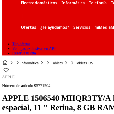
Electrodomésticos
Informática
Telefonía
T
|
Ofertas
¿Te ayudamos?
Servicios
miMediaM
Top ofertas
Ventajas exclusivas en APP
Reserva tu cita
Informática
Tablets
Tablets iOS
APPLE
|
Número de artículo 95771504
APPLE 1506540 MHQR3TY/A I
espacial, 11 " Retina, 8 GB RA