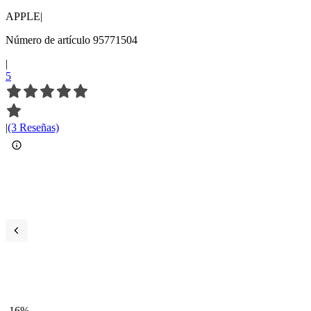
APPLE
|
Número de artículo 95771504
|
5
|
(3 Reseñas)
-16%