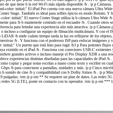
o de que tiene b la red Wi-Fi más rápida disponible /b . /p p Cámaras. 
nd-color: initial;" El iPad Pro cuenta con una nueva cámara Ultra Wid
 Center Stage. También es ideal para selfies épicos en modo Retrato. Y
olor: initial;" El nuevo Center Stage utiliza la b cámara Ultra Wide /b
nte para /b b mantenerte centrado en el encuadre /b . Cuando otros se 
erencia para brindar una experiencia aún más atractiva. /p p Cámaras p
os, o incluso a configurar un equipo de filmación multicámara. Y con el
b LiDAR /b mide cuánto tiempo tarda la luz en reflejarse de los objetos
mersivas /b . Y funciona con el poderoso ISP para enfocar imágenes y v
nitial;" Un puerto que está listo para rugir /h3 p Para potentes flujos 
haya existido en el iPad /b . Funciona con conectores USB-C existentes 
ansfiere grandes activos o incluso maneje el Pro Display XDR a una res
ece experiencias distintas diseñadas para las capacidades de iPad /b . 
como copiar y pegar notas escritas a mano como texto y escribir en cua
 Gbps /b para conectarse a pantallas, unidades y más. /p p Cinco micró
b sonido de cine /b y compatibilidad con b Dolby Atmos /b . /p p Más d
9 pulgadas. /em /p p em ** Se requiere un plan de datos. Las redes 5G
 redes 5G [LTE], ponte en contacto con tu operador. /em /p p em *** L