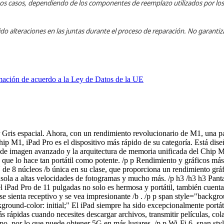
lgunos casos, dependiendo de los componentes de reemplazo utilizados por lo
ido alteraciones en las juntas durante el proceso de reparación. No garant
mación de acuerdo a la Ley de Datos de la UE
 Gris espacial. Ahora, con un rendimiento revolucionario de M1, una pa
ip M1, iPad Pro es el dispositivo más rápido de su categoría. Está dis
 de imagen avanzado y la arquitectura de memoria unificada del Chip M1
lo que lo hace tan portátil como potente. /p p Rendimiento y gráficos 
e 8 núcleos /b única en su clase, que proporciona un rendimiento gráf
ola a altas velocidades de fotogramas y mucho más. /p h3 /h3 h3 Pantal
del iPad Pro de 11 pulgadas no solo es hermosa y portátil, también cue
se sienta receptivo y se vea impresionante /b . /p p span style="backgr
kground-color: initial;" El iPad siempre ha sido excepcionalmente portát
s rápidas cuando necesites descargar archivos, transmitir películas, co
ipo, por lo que puede obtener 5G en más lugares. /p p Wi-Fi 6. span sty