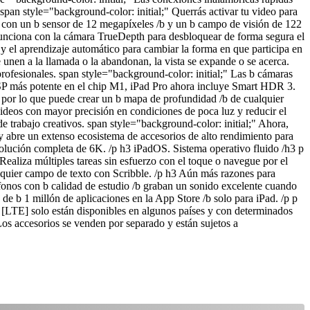
span style="background-color: initial;" Querrás activar tu video para
e con un b sensor de 12 megapíxeles /b y un b campo de visión de 122
 funciona con la cámara TrueDepth para desbloquear de forma segura el
 y el aprendizaje automático para cambiar la forma en que participa en
unen a la llamada o la abandonan, la vista se expande o se acerca.
rofesionales. span style="background-color: initial;" Las b cámaras
 ISP más potente en el chip M1, iPad Pro ahora incluye Smart HDR 3.
, por lo que puede crear un b mapa de profundidad /b de cualquier
ideos con mayor precisión en condiciones de poca luz y reducir el
de trabajo creativos. span style="background-color: initial;" Ahora,
y abre un extenso ecosistema de accesorios de alto rendimiento para
olución completa de 6K. /p h3 iPadOS. Sistema operativo fluido /h3 p
Realiza múltiples tareas sin esfuerzo con el toque o navegue por el
lquier campo de texto con Scribble. /p h3 Aún más razones para
fonos con b calidad de estudio /b graban un sonido excelente cuando
e b 1 millón de aplicaciones en la App Store /b solo para iPad. /p p
 [LTE] solo están disponibles en algunos países y con determinados
os accesorios se venden por separado y están sujetos a