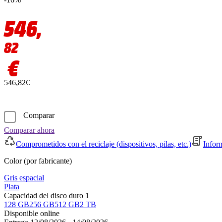
546,
82
€
546,82€
Comparar
Comparar ahora
Comprometidos con el reciclaje (dispositivos, pilas, etc.)
Infor
Color (por fabricante)
Gris espacial
Plata
Capacidad del disco duro 1
128 GB
256 GB
512 GB
2 TB
Disponible online