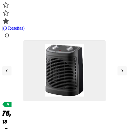
|
(3 Reseñas)
76,
18