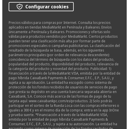
Configurar cookies
Precios válidos para compras por Internet. Consulta los precios
aplicados en tiendas MediaMarkt en Península y Baleares. Envíos
únicamente a Península y Baleares. Promociones y ofertas solo
válidas para productos vendidos por MediaMarkt. Ciertos productos
pueden tener una clasificación más alta por formar parte de
promociones especiales o campañas publicitarias. La clasificación del
resultado de la búsqueda se basa, además, en los siguientes
parámetros principales (por orden de relevancia descendente):
coincidencia del término de búsqueda con los datos del producto,
popularidad del producto, disponibilidad del producto, relevancia de
la categoría del producto y novedad del producto. Publicidad: 1)
Financiación a través de la MediaMarkt VISA, emitida por la entidad de
pago híbrida CaixaBank Payments & Consumer, E.F.C., E.P., S.A.U., y
sujeta a su aprobación. La entidad ha escogido como sistema de
protección de los fondos recibidos de usuarios de servicios de pago
que presta su depósito en una cuenta bancaria separada abierta en
CaixaBank, S.A. Conoce más acerca de las formas de pago de tu
tarjeta aquí: www.caixabankpc.com/es/productos. 2) Solo podrás
participar en el sorteo de la Rueda Loca con las compras inferiores o
iguales a 300 € y en el mismo día de la compra; entra en la app InOne
y prueba suerte. *Financiación a través de la MediaMarkt VISA,
emitida por la entidad de pago híbrida CaixaBank Payments &
Consumer, E.F.C., E.P., S.A.U., y sujeta a su autorización. La entidad ha
escogido como sistema de protección de los fondos recibidos de