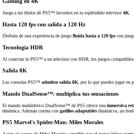
Gaming en 4K
Juega a tus títulos de PS5™ favoritos en tu espléndido televisor
4K
.
Hasta 120 fps con salida a 120 Hz
Disfruta de una experiencia de juego
fluida hasta a 120 fps
con juego
Tecnología HDR
Al conectar tu PS5™ a un televisor con HDR, los juegos compatible
Salida 8K
Las consolas PS5™
admiten salida 8K
, por lo que puedes jugar en 
Mando DualSense™: multiplica tus sensaciones
El mando inalámbrico DualSense™ de PS5 ofrece una
inmersiva re
dinámica. Además cuenta con
gatillos adaptables
dinámicos, un bot
PS5 Marvel's Spider-Man: Miles Morales
Asiste al acenso de Miles Morales a medida que el nuevo héroe contro