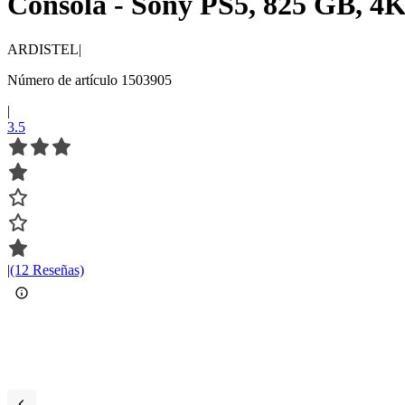
Consola - Sony PS5, 825 GB, 4
ARDISTEL
|
Número de artículo 1503905
|
3.5
|
(12 Reseñas)