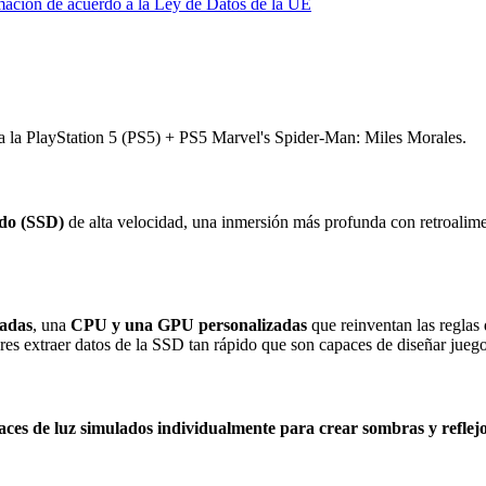
mación de acuerdo a la Ley de Datos de la UE
ga la PlayStation 5 (PS5) + PS5 Marvel's Spider-Man: Miles Morales.
ido (SSD)
de alta velocidad, una inmersión más profunda con retroalimen
radas
, una
CPU y una GPU personalizadas
que reinventan las reglas 
res extraer datos de la SSD tan rápido que son capaces de diseñar jueg
aces de luz simulados individualmente para crear sombras y reflejos 