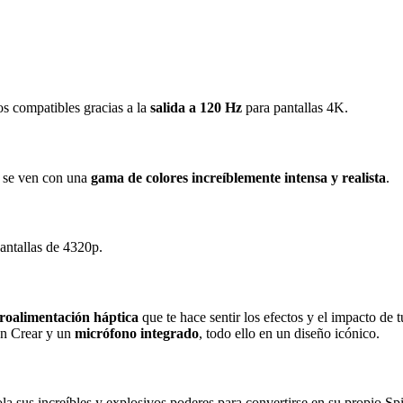
s compatibles gracias a la
salida a 120 Hz
para pantallas 4K.
s se ven con una
gama de colores increíblemente intensa y realista
.
pantallas de 4320p.
troalimentación háptica
que te hace sentir los efectos y el impacto de 
ón Crear y un
micrófono integrado
, todo ello en un diseño icónico.
la sus increíbles y explosivos poderes para convertirse en su propio S