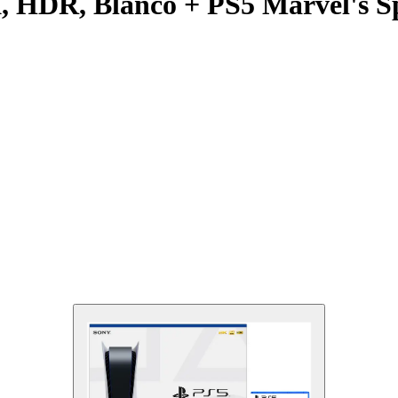
K, HDR, Blanco + PS5 Marvel's S