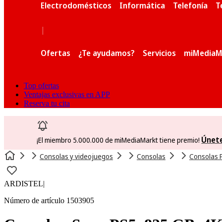
Electrodomésticos
Informática
Telefonía
T
|
Ofertas
¿Te ayudamos?
Servicios
miMediaM
Top ofertas
Ventajas exclusivas en APP
Reserva tu cita
Únet
¡El miembro 5.000.000 de miMediaMarkt tiene premio!
Consolas y videojuegos
Consolas
Consolas 
ARDISTEL
|
Número de artículo 1503905