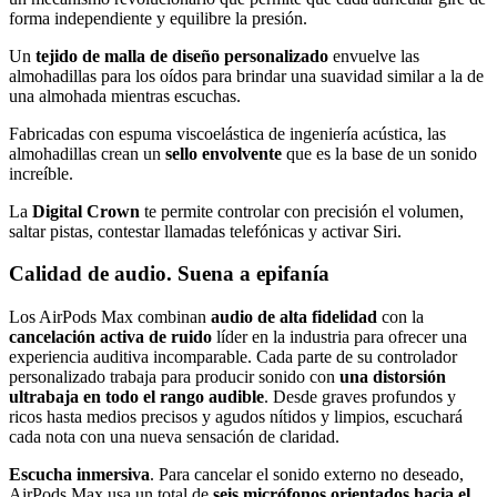
forma independiente y equilibre la presión.
Un
tejido de malla de diseño personalizado
envuelve las
almohadillas para los oídos para brindar una suavidad similar a la de
una almohada mientras escuchas.
Fabricadas con espuma viscoelástica de ingeniería acústica, las
almohadillas crean un
sello envolvente
que es la base de un sonido
increíble.
La
Digital Crown
te permite controlar con precisión el volumen,
saltar pistas, contestar llamadas telefónicas y activar Siri.
Calidad de audio. Suena a epifanía
Los AirPods Max combinan
audio de alta fidelidad
con la
cancelación activa de ruido
líder en la industria para ofrecer una
experiencia auditiva incomparable. Cada parte de su controlador
personalizado trabaja para producir sonido con
una distorsión
ultrabaja en todo el rango audible
. Desde graves profundos y
ricos hasta medios precisos y agudos nítidos y limpios, escuchará
cada nota con una nueva sensación de claridad.
Escucha inmersiva
. Para cancelar el sonido externo no deseado,
AirPods Max usa un total de
seis micrófonos orientados hacia el