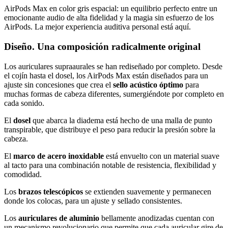
AirPods Max en color gris espacial: un equilibrio perfecto entre un
emocionante audio de alta fidelidad y la magia sin esfuerzo de los
AirPods. La mejor experiencia auditiva personal está aquí.
Diseño. Una composición radicalmente original
Los auriculares supraaurales se han rediseñado por completo. Desde
el cojín hasta el dosel, los AirPods Max están diseñados para un
ajuste sin concesiones que crea el
sello acústico óptimo
para
muchas formas de cabeza diferentes, sumergiéndote por completo en
cada sonido.
El
dosel
que abarca la diadema está hecho de una malla de punto
transpirable, que distribuye el peso para reducir la presión sobre la
cabeza.
El
marco de acero inoxidable
está envuelto con un material suave
al tacto para una combinación notable de resistencia, flexibilidad y
comodidad.
Los
brazos telescópicos
se extienden suavemente y permanecen
donde los colocas, para un ajuste y sellado consistentes.
Los
auriculares de aluminio
bellamente anodizadas cuentan con
un mecanismo revolucionario que permite que cada auricular gire de