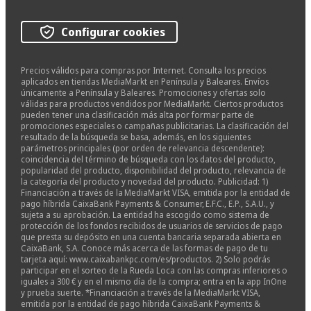
Configurar cookies
Precios válidos para compras por Internet. Consulta los precios
aplicados en tiendas MediaMarkt en Península y Baleares. Envíos
únicamente a Península y Baleares. Promociones y ofertas solo
válidas para productos vendidos por MediaMarkt. Ciertos productos
pueden tener una clasificación más alta por formar parte de
promociones especiales o campañas publicitarias. La clasificación del
resultado de la búsqueda se basa, además, en los siguientes
parámetros principales (por orden de relevancia descendente):
coincidencia del término de búsqueda con los datos del producto,
popularidad del producto, disponibilidad del producto, relevancia de
la categoría del producto y novedad del producto. Publicidad: 1)
Financiación a través de la MediaMarkt VISA, emitida por la entidad de
pago híbrida CaixaBank Payments & Consumer, E.F.C., E.P., S.A.U., y
sujeta a su aprobación. La entidad ha escogido como sistema de
protección de los fondos recibidos de usuarios de servicios de pago
que presta su depósito en una cuenta bancaria separada abierta en
CaixaBank, S.A. Conoce más acerca de las formas de pago de tu
tarjeta aquí: www.caixabankpc.com/es/productos. 2) Solo podrás
participar en el sorteo de la Rueda Loca con las compras inferiores o
iguales a 300 € y en el mismo día de la compra; entra en la app InOne
y prueba suerte. *Financiación a través de la MediaMarkt VISA,
emitida por la entidad de pago híbrida CaixaBank Payments &