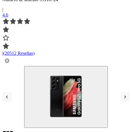
|
4.6
|
(20512 Reseñas)