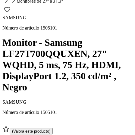
Monitores de 27" a 31,3"
SAMSUNG
|
Número de artículo 1505101
Monitor - Samsung
LF27T700QQUXEN, 27"
WQHD, 5 ms, 75 Hz, HDMI,
DisplayPort 1.2, 350 cd/m² ,
Negro
SAMSUNG
|
Número de artículo 1505101
|
(
Valora este producto
)