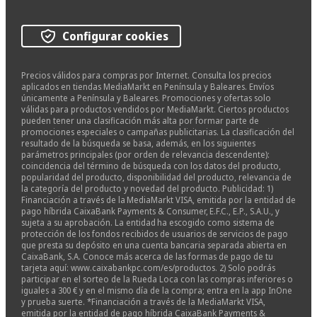
Configurar cookies
Precios válidos para compras por Internet. Consulta los precios
aplicados en tiendas MediaMarkt en Península y Baleares. Envíos
únicamente a Península y Baleares. Promociones y ofertas solo
válidas para productos vendidos por MediaMarkt. Ciertos productos
pueden tener una clasificación más alta por formar parte de
promociones especiales o campañas publicitarias. La clasificación del
resultado de la búsqueda se basa, además, en los siguientes
parámetros principales (por orden de relevancia descendente):
coincidencia del término de búsqueda con los datos del producto,
popularidad del producto, disponibilidad del producto, relevancia de
la categoría del producto y novedad del producto. Publicidad: 1)
Financiación a través de la MediaMarkt VISA, emitida por la entidad de
pago híbrida CaixaBank Payments & Consumer, E.F.C., E.P., S.A.U., y
sujeta a su aprobación. La entidad ha escogido como sistema de
protección de los fondos recibidos de usuarios de servicios de pago
que presta su depósito en una cuenta bancaria separada abierta en
CaixaBank, S.A. Conoce más acerca de las formas de pago de tu
tarjeta aquí: www.caixabankpc.com/es/productos. 2) Solo podrás
participar en el sorteo de la Rueda Loca con las compras inferiores o
iguales a 300 € y en el mismo día de la compra; entra en la app InOne
y prueba suerte. *Financiación a través de la MediaMarkt VISA,
emitida por la entidad de pago híbrida CaixaBank Payments &