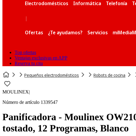
Electrodomésticos
Informática
Telefonía
T
|
Ofertas
¿Te ayudamos?
Servicios
miMediaM
Top ofertas
Ventajas exclusivas en APP
Reserva tu cita
Pequeños electrodomésticos
Robots de cocina
MOULINEX
|
Número de artículo 1339547
Panificadora - Moulinex OW210
tostado, 12 Programas, Blanco