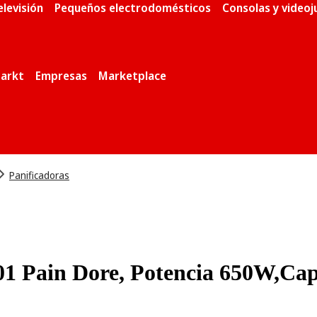
elevisión
Pequeños electrodomésticos
Consolas y video
arkt
Empresas
Marketplace
Panificadoras
1 Pain Dore, Potencia 650W,Capa